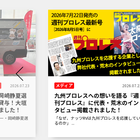
ド
メディア
2026.07.23
2026.07.2
岡崎静夏選
九州プロレスへの想いを語る――『週
貸与！大垣
刊プロレス』に代表・荒木のイン
ました！
タビュー掲載されました！
サー・岡崎静夏選
「なぜ、ナッツRVは九州プロレスを応援して
るのか――」 ...