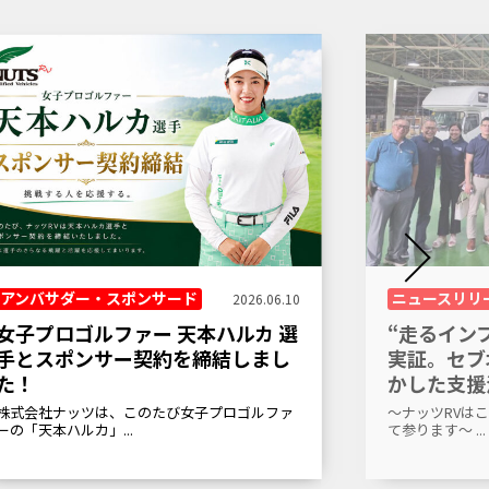
アンバサダー・スポンサード
ニュースリリ
2026.06.10
女子プロゴルファー 天本ハルカ 選
“走るイン
手とスポンサー契約を締結しまし
実証。セブ
た！
かした支援
株式会社ナッツは、このたび女子プロゴルファ
～ナッツRVは
ーの「天本ハルカ」...
て参ります～ ...