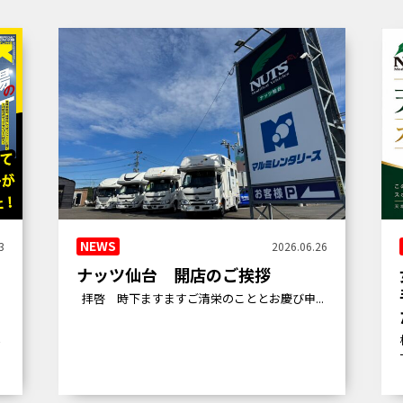
NEWS
3
2026.06.26
ナッツ仙台 開店のご挨拶
拝啓 時下ますますご清栄のこととお慶び申...
い