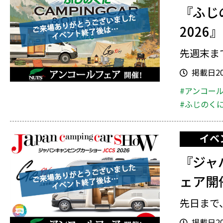
『ふじ
202
先週末ま
掲載日202
#アンコー
#ふじのく
イベ
『ジャ
ェア開
先日まで
掲載日202