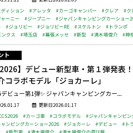
エディション
#アレッタ
#カーゴキャンパー
#クレア
#ク
ジャーニー
#ジープニー
#ジャパンキャンピングカーショー20
レ
#ジョリビー
#ジョリビーRE
#スケルトン
#トランポ
バンクス
#埼玉店
#幕張メッセ
#新型
#清木場俊介
#神
ント
CS2026】デビュー新型車・第１弾発表！
介コラボモデル「ジョカーレ」
026デビュー第1弾✨ ジャパンキャンピングカー...
6.01.17
更新日2026.01.17
CCS2026
#カーゴ車
#コラボモデル
#ジャパンキャンピン
ャンピングカーショー2026
#ジョカーレ
#デビュー
#ト
セ
#新型車
#清木場俊介
#清木場俊介の遊び屋