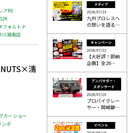
メディア
レアRE
2026/07/23
九州プロレスへ
26
の想いを語る…
#フォルトナ
奈川湘南店
キャンペーン
2026/07/22
【大好評！即納
企画】全26…
NUTS×清
アンバサダー・
スポンサード
2026/07/10
プロバイクレー
サー・岡崎静…
グカーショー
ランポ
イベント
2026/06/19