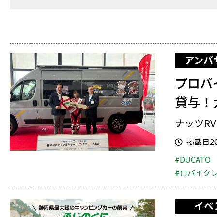
アンバ
プロバ
貸与！
ナッツR
掲載日202
#DUCATO
#ロバイク
イベ