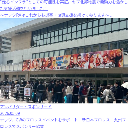
“走るインフラ”としての可能性を実証。セブ北部地震で機動力を活かし
た支援活動を行いました！
～ナッツRVはこれからも災害・復興支援を続けて参ります～ ...
アンバサダー・スポンサード
2026.05.09
ナッツ、GWのプロレスイベントをサポート｜新日本プロレス・九州プ
ロレスでスポンサー協賛