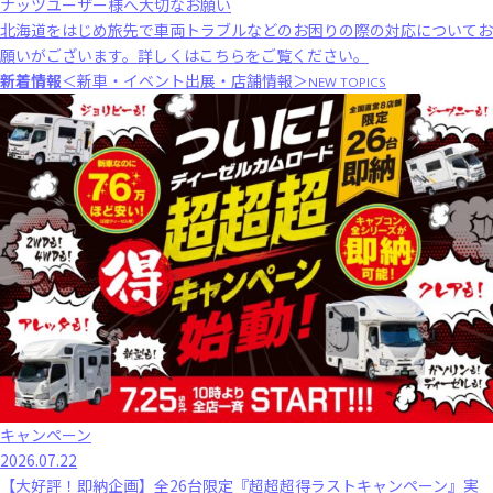
ナッツユーザー様へ大切なお願い
北海道をはじめ旅先で車両トラブルなどのお困りの際の対応についてお
願いがございます。
詳しくはこちら
をご覧ください。
新着情報
＜新車・イベント出展・店舗情報＞
NEW TOPICS
キャンペーン
2026.07.22
【大好評！即納企画】全26台限定『超超超得ラストキャンペーン』実