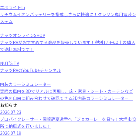
エボライトLi
リチウムイオンバッテリーを搭載しさらに快適に！クレソン専用電装シ
ステム
ナッツオンラインSHOP
ナッツRVがおすすめする商品を販売しています！税別1万円以上の購入
で送料無料です！
NUT'S TV
ナッツRVのYouTubeチャンネル
内装カラーシミュレーター
実際の車内を3Dでリアルに再現し、床・家具・シート・カーテンなど
の色を自由に組み合わせて確認できる3D内装カラーシミュレーター。
お知らせ
2026.07.23
プロバイクレーサー・岡崎静夏選手へ「ジョカーレ」を貸与！大垣市役
所で納車式を行いました！
2026.07.19