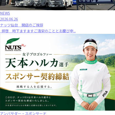
NEWS
2026.06.26
ナッツ仙台 開店のご挨拶
拝啓 時下ますますご清栄のこととお慶び申...
アンバサダー・スポンサード