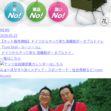
NEWS
2026.05.22
【ネット販売開始】ドイツからやって来た高機能ポータブルトイレ
『Loo Seal – ルーシール』
ドイツからやって来た 高機能ポータブルトイ...
一覧はこちら
ニュースリリース
＜メディア・スポンサード・社会貢献など＞
NEW
RELEASE