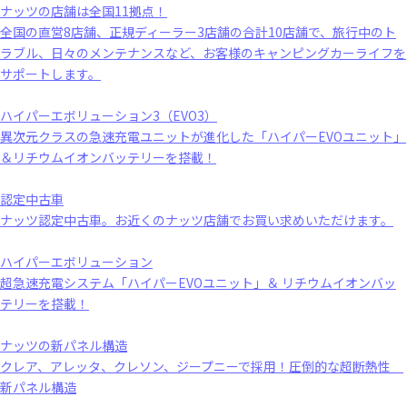
ナッツの店舗は全国11拠点！
全国の直営8店舗、正規ディーラー3店舗の合計10店舗で、旅行中のト
ラブル、日々のメンテナンスなど、お客様のキャンピングカーライフを
サポートします。
ハイパーエボリューション3（EVO3）
異次元クラスの急速充電ユニットが進化した「ハイパーEVOユニット」
＆リチウムイオンバッテリーを搭載！
認定中古車
ナッツ認定中古車。お近くのナッツ店舗でお買い求めいただけます。
ハイパーエボリューション
超急速充電システム「ハイパーEVOユニット」＆ リチウムイオンバッ
テリーを搭載！
ナッツの新パネル構造
クレア、アレッタ、クレソン、ジープニーで採用！圧倒的な超断熱性
新パネル構造