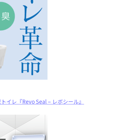
『Revo Seal – レボシール』