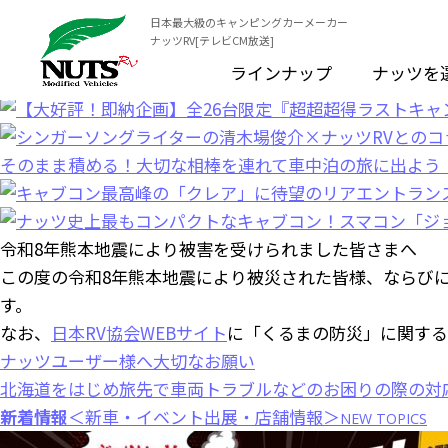
日本最大級のキャンピングカーメーカー
ナッツRV[テレビCM放送]
ラインナップ
ナッツを
令和8年熊本地震により被害を受けられました皆さまへ
この度の令和8年熊本地震により被災された皆様、ならび
す。
なお、
日本RV協会WEBサイト
に「くるまの防災」に関する
ナッツユーザー様へ大切なお願い
北海道をはじめ旅先で車両トラブルなどのお困りの際の対
新着情報
＜新車・イベント出展・店舗情報＞
NEW TOPICS