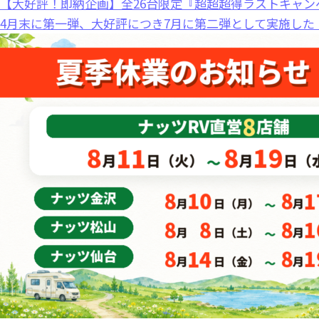
【大好評！即納企画】全26台限定『超超超得ラストキャン
4月末に第一弾、大好評につき7月に第二弾として実施した 「.