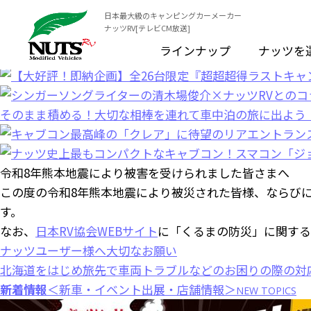
日本最大級のキャンピングカーメーカー
ナッツRV[テレビCM放送]
ラインナップ
ナッツを
令和8年熊本地震により被害を受けられました皆さまへ
この度の令和8年熊本地震により被災された皆様、ならび
す。
なお、
日本RV協会WEBサイト
に「くるまの防災」に関する
ナッツユーザー様へ大切なお願い
北海道をはじめ旅先で車両トラブルなどのお困りの際の対
新着情報
＜新車・イベント出展・店舗情報＞
NEW TOPICS