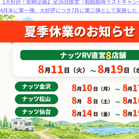
【大好評！即納企画】全26台限定『超超超得ラストキャン
4月末に第一弾、大好評につき7月に第二弾として実施した 「.