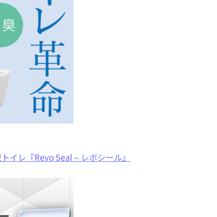
『Revo Seal – レボシール』