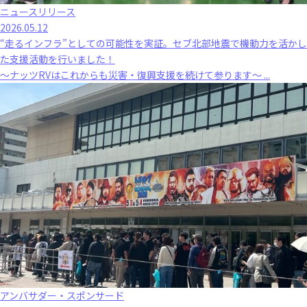
ニュースリリース
2026.05.12
“走るインフラ”としての可能性を実証。セブ北部地震で機動力を活かし
た支援活動を行いました！
～ナッツRVはこれからも災害・復興支援を続けて参ります～ ...
アンバサダー・スポンサード