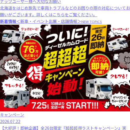
ナッツユーザー様へ大切なお願い
北海道をはじめ旅先で車両トラブルなどのお困りの際の対応についてお
願いがございます。
詳しくはこちら
をご覧ください。
新着情報
＜新車・イベント出展・店舗情報＞
NEW TOPICS
キャンペーン
2026.07.22
【大好評！即納企画】全26台限定『超超超得ラストキャンペーン』実