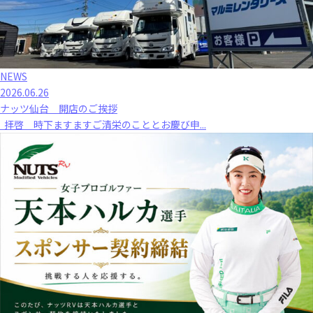
NEWS
2026.06.26
ナッツ仙台 開店のご挨拶
拝啓 時下ますますご清栄のこととお慶び申...