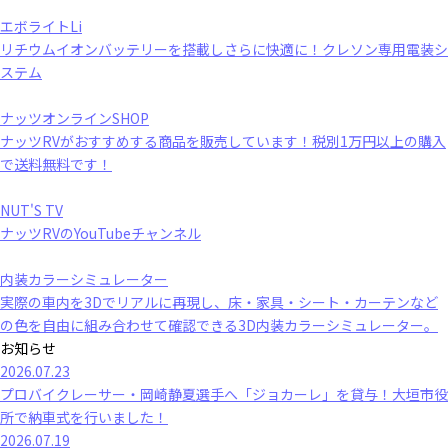
エボライトLi
リチウムイオンバッテリーを搭載しさらに快適に！クレソン専用電装シ
ステム
ナッツオンラインSHOP
ナッツRVがおすすめする商品を販売しています！税別1万円以上の購入
で送料無料です！
NUT'S TV
ナッツRVのYouTubeチャンネル
内装カラーシミュレーター
実際の車内を3Dでリアルに再現し、床・家具・シート・カーテンなど
の色を自由に組み合わせて確認できる3D内装カラーシミュレーター。
お知らせ
2026.07.23
プロバイクレーサー・岡崎静夏選手へ「ジョカーレ」を貸与！大垣市役
所で納車式を行いました！
2026.07.19