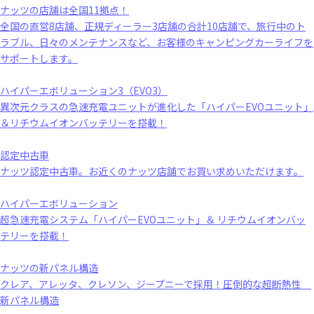
ナッツの店舗は全国11拠点！
全国の直営8店舗、正規ディーラー3店舗の合計10店舗で、旅行中のト
ラブル、日々のメンテナンスなど、お客様のキャンピングカーライフを
サポートします。
ハイパーエボリューション3（EVO3）
異次元クラスの急速充電ユニットが進化した「ハイパーEVOユニット」
＆リチウムイオンバッテリーを搭載！
認定中古車
ナッツ認定中古車。お近くのナッツ店舗でお買い求めいただけます。
ハイパーエボリューション
超急速充電システム「ハイパーEVOユニット」＆ リチウムイオンバッ
テリーを搭載！
ナッツの新パネル構造
クレア、アレッタ、クレソン、ジープニーで採用！圧倒的な超断熱性
新パネル構造