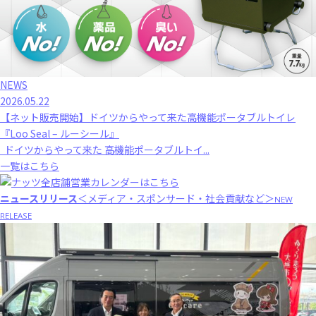
NEWS
2026.05.22
【ネット販売開始】ドイツからやって来た高機能ポータブルトイレ
『Loo Seal – ルーシール』
ドイツからやって来た 高機能ポータブルトイ...
一覧はこちら
ニュースリリース
＜メディア・スポンサード・社会貢献など＞
NEW
RELEASE