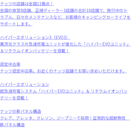
ナッツの店舗は全国11拠点！
全国の直営8店舗、正規ディーラー3店舗の合計10店舗で、旅行中のト
ラブル、日々のメンテナンスなど、お客様のキャンピングカーライフを
サポートします。
ハイパーエボリューション3（EVO3）
異次元クラスの急速充電ユニットが進化した「ハイパーEVOユニット」
＆リチウムイオンバッテリーを搭載！
認定中古車
ナッツ認定中古車。お近くのナッツ店舗でお買い求めいただけます。
ハイパーエボリューション
超急速充電システム「ハイパーEVOユニット」＆ リチウムイオンバッ
テリーを搭載！
ナッツの新パネル構造
クレア、アレッタ、クレソン、ジープニーで採用！圧倒的な超断熱性
新パネル構造