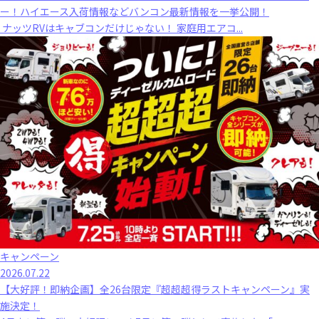
ー！ハイエース入荷情報などバンコン最新情報を一挙公開！
ナッツRVはキャブコンだけじゃない！ 家庭用エアコ...
キャンペーン
2026.07.22
【大好評！即納企画】全26台限定『超超超得ラストキャンペーン』実
施決定！