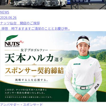
NEWS
2026.06.26
ナッツ仙台 開店のご挨拶
拝啓 時下ますますご清栄のこととお慶び申...
アンバサダー・スポンサード