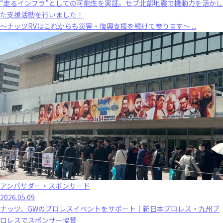
“走るインフラ”としての可能性を実証。セブ北部地震で機動力を活かし
た支援活動を行いました！
～ナッツRVはこれからも災害・復興支援を続けて参ります～ ...
アンバサダー・スポンサード
2026.05.09
ナッツ、GWのプロレスイベントをサポート｜新日本プロレス・九州プ
ロレスでスポンサー協賛