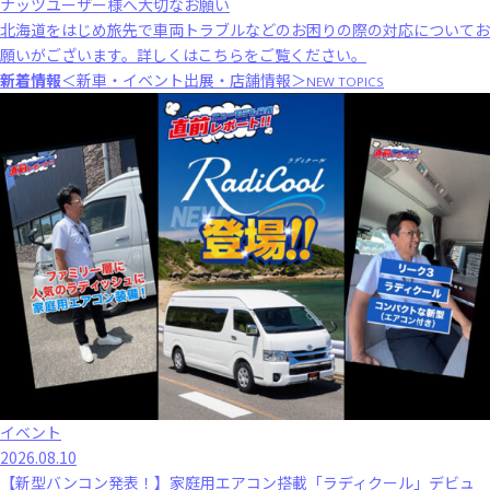
ナッツユーザー様へ大切なお願い
北海道をはじめ旅先で車両トラブルなどのお困りの際の対応についてお
願いがございます。
詳しくはこちら
をご覧ください。
新着情報
＜新車・イベント出展・店舗情報＞
NEW TOPICS
イベント
2026.08.10
【新型バンコン発表！】家庭用エアコン搭載「ラディクール」デビュ