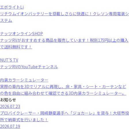
エボライトLi
リチウムイオンバッテリーを搭載しさらに快適に！クレソン専用電装シ
ステム
ナッツオンラインSHOP
ナッツRVがおすすめする商品を販売しています！税別1万円以上の購入
で送料無料です！
NUT'S TV
ナッツRVのYouTubeチャンネル
内装カラーシミュレーター
実際の車内を3Dでリアルに再現し、床・家具・シート・カーテンなど
の色を自由に組み合わせて確認できる3D内装カラーシミュレーター。
お知らせ
2026.07.23
プロバイクレーサー・岡崎静夏選手へ「ジョカーレ」を貸与！大垣市役
所で納車式を行いました！
2026.07.19