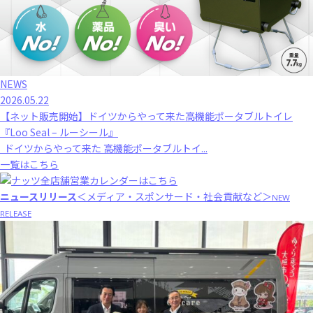
NEWS
2026.05.22
【ネット販売開始】ドイツからやって来た高機能ポータブルトイレ
『Loo Seal – ルーシール』
ドイツからやって来た 高機能ポータブルトイ...
一覧はこちら
ニュースリリース
＜メディア・スポンサード・社会貢献など＞
NEW
RELEASE