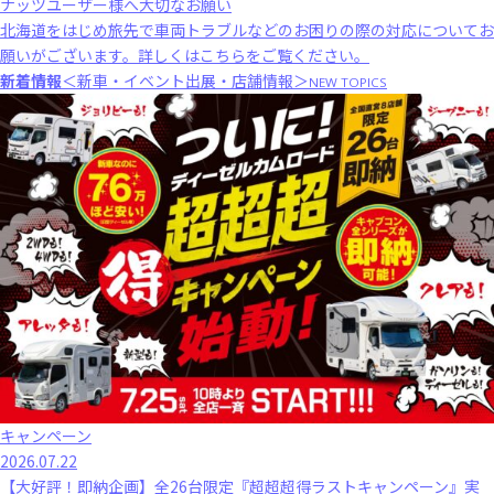
ナッツユーザー様へ大切なお願い
北海道をはじめ旅先で車両トラブルなどのお困りの際の対応についてお
願いがございます。
詳しくはこちら
をご覧ください。
新着情報
＜新車・イベント出展・店舗情報＞
NEW TOPICS
キャンペーン
2026.07.22
【大好評！即納企画】全26台限定『超超超得ラストキャンペーン』実