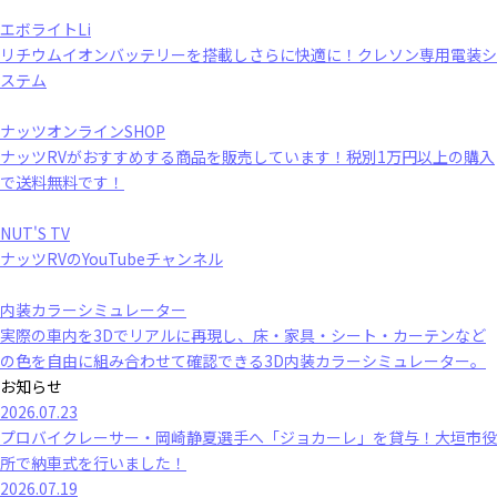
エボライトLi
リチウムイオンバッテリーを搭載しさらに快適に！クレソン専用電装シ
ステム
ナッツオンラインSHOP
ナッツRVがおすすめする商品を販売しています！税別1万円以上の購入
で送料無料です！
NUT'S TV
ナッツRVのYouTubeチャンネル
内装カラーシミュレーター
実際の車内を3Dでリアルに再現し、床・家具・シート・カーテンなど
の色を自由に組み合わせて確認できる3D内装カラーシミュレーター。
お知らせ
2026.07.23
プロバイクレーサー・岡崎静夏選手へ「ジョカーレ」を貸与！大垣市役
所で納車式を行いました！
2026.07.19