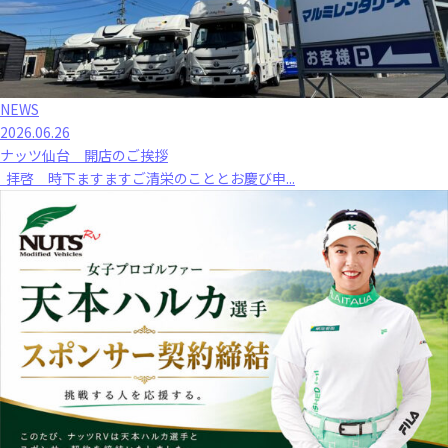
NEWS
2026.06.26
ナッツ仙台 開店のご挨拶
拝啓 時下ますますご清栄のこととお慶び申...