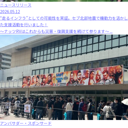
ニュースリリース
2026.05.12
“走るインフラ”としての可能性を実証。セブ北部地震で機動力を活かし
た支援活動を行いました！
～ナッツRVはこれからも災害・復興支援を続けて参ります～ ...
アンバサダー・スポンサード