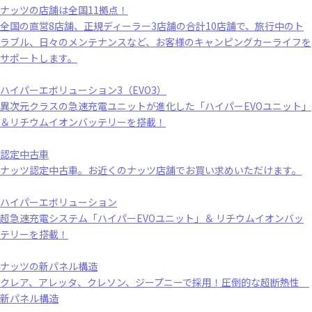
ナッツの店舗は全国11拠点！
全国の直営8店舗、正規ディーラー3店舗の合計10店舗で、旅行中のト
ラブル、日々のメンテナンスなど、お客様のキャンピングカーライフを
サポートします。
ハイパーエボリューション3（EVO3）
異次元クラスの急速充電ユニットが進化した「ハイパーEVOユニット」
＆リチウムイオンバッテリーを搭載！
認定中古車
ナッツ認定中古車。お近くのナッツ店舗でお買い求めいただけます。
ハイパーエボリューション
超急速充電システム「ハイパーEVOユニット」＆ リチウムイオンバッ
テリーを搭載！
ナッツの新パネル構造
クレア、アレッタ、クレソン、ジープニーで採用！圧倒的な超断熱性
新パネル構造