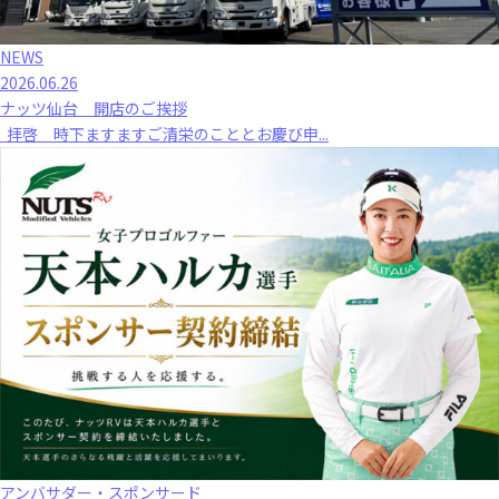
NEWS
2026.06.26
ナッツ仙台 開店のご挨拶
拝啓 時下ますますご清栄のこととお慶び申...
アンバサダー・スポンサード