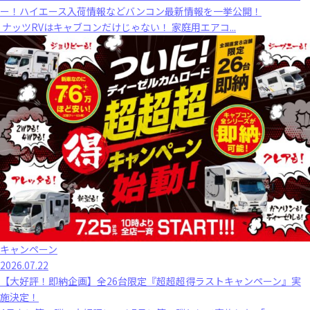
ー！ハイエース入荷情報などバンコン最新情報を一挙公開！
ナッツRVはキャブコンだけじゃない！ 家庭用エアコ...
キャンペーン
2026.07.22
【大好評！即納企画】全26台限定『超超超得ラストキャンペーン』実
施決定！