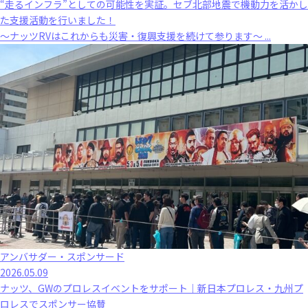
“走るインフラ”としての可能性を実証。セブ北部地震で機動力を活かし
た支援活動を行いました！
～ナッツRVはこれからも災害・復興支援を続けて参ります～ ...
アンバサダー・スポンサード
2026.05.09
ナッツ、GWのプロレスイベントをサポート｜新日本プロレス・九州プ
ロレスでスポンサー協賛