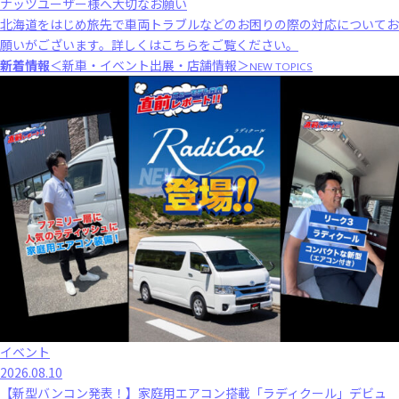
ナッツユーザー様へ大切なお願い
北海道をはじめ旅先で車両トラブルなどのお困りの際の対応についてお
願いがございます。
詳しくはこちら
をご覧ください。
新着情報
＜新車・イベント出展・店舗情報＞
NEW TOPICS
イベント
2026.08.10
【新型バンコン発表！】家庭用エアコン搭載「ラディクール」デビュ