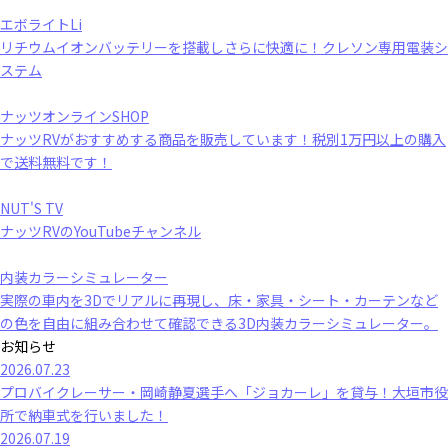
エボライトLi
リチウムイオンバッテリーを搭載しさらに快適に！クレソン専用電装シ
ステム
ナッツオンラインSHOP
ナッツRVがおすすめする商品を販売しています！税別1万円以上の購入
で送料無料です！
NUT'S TV
ナッツRVのYouTubeチャンネル
内装カラーシミュレーター
実際の車内を3Dでリアルに再現し、床・家具・シート・カーテンなど
の色を自由に組み合わせて確認できる3D内装カラーシミュレーター。
お知らせ
2026.07.23
プロバイクレーサー・岡崎静夏選手へ「ジョカーレ」を貸与！大垣市役
所で納車式を行いました！
2026.07.19