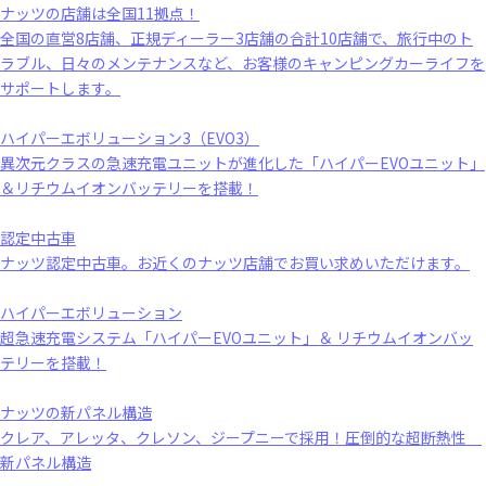
ナッツの店舗は全国11拠点！
全国の直営8店舗、正規ディーラー3店舗の合計10店舗で、旅行中のト
ラブル、日々のメンテナンスなど、お客様のキャンピングカーライフを
サポートします。
ハイパーエボリューション3（EVO3）
異次元クラスの急速充電ユニットが進化した「ハイパーEVOユニット」
＆リチウムイオンバッテリーを搭載！
認定中古車
ナッツ認定中古車。お近くのナッツ店舗でお買い求めいただけます。
ハイパーエボリューション
超急速充電システム「ハイパーEVOユニット」＆ リチウムイオンバッ
テリーを搭載！
ナッツの新パネル構造
クレア、アレッタ、クレソン、ジープニーで採用！圧倒的な超断熱性
新パネル構造