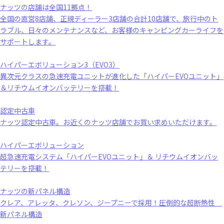
ナッツの店舗は全国11拠点！
全国の直営8店舗、正規ディーラー3店舗の合計10店舗で、旅行中のト
ラブル、日々のメンテナンスなど、お客様のキャンピングカーライフを
サポートします。
ハイパーエボリューション3（EVO3）
異次元クラスの急速充電ユニットが進化した「ハイパーEVOユニット」
＆リチウムイオンバッテリーを搭載！
認定中古車
ナッツ認定中古車。お近くのナッツ店舗でお買い求めいただけます。
ハイパーエボリューション
超急速充電システム「ハイパーEVOユニット」＆ リチウムイオンバッ
テリーを搭載！
ナッツの新パネル構造
クレア、アレッタ、クレソン、ジープニーで採用！圧倒的な超断熱性
新パネル構造