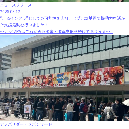
ニュースリリース
2026.05.12
“走るインフラ”としての可能性を実証。セブ北部地震で機動力を活かし
た支援活動を行いました！
～ナッツRVはこれからも災害・復興支援を続けて参ります～ ...
アンバサダー・スポンサード