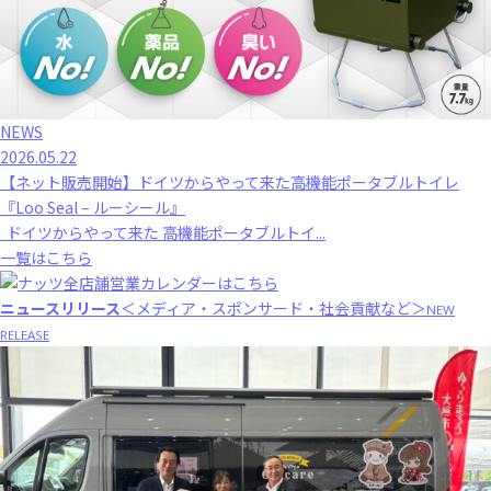
NEWS
2026.05.22
【ネット販売開始】ドイツからやって来た高機能ポータブルトイレ
『Loo Seal – ルーシール』
ドイツからやって来た 高機能ポータブルトイ...
一覧はこちら
ニュースリリース
＜メディア・スポンサード・社会貢献など＞
NEW
RELEASE