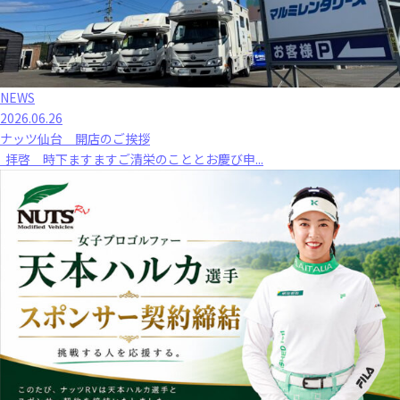
NEWS
2026.06.26
ナッツ仙台 開店のご挨拶
拝啓 時下ますますご清栄のこととお慶び申...