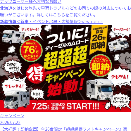
ナッツユーザー様へ大切なお願い
北海道をはじめ旅先で車両トラブルなどのお困りの際の対応についてお
願いがございます。
詳しくはこちら
をご覧ください。
新着情報
＜新車・イベント出展・店舗情報＞
NEW TOPICS
キャンペーン
2026.07.22
【大好評！即納企画】全26台限定『超超超得ラストキャンペーン』実