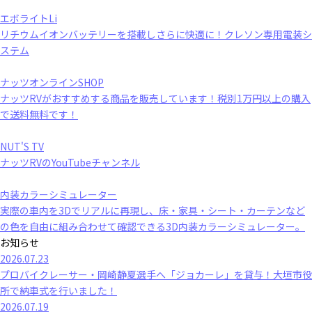
エボライトLi
リチウムイオンバッテリーを搭載しさらに快適に！クレソン専用電装シ
ステム
ナッツオンラインSHOP
ナッツRVがおすすめする商品を販売しています！税別1万円以上の購入
で送料無料です！
NUT'S TV
ナッツRVのYouTubeチャンネル
内装カラーシミュレーター
実際の車内を3Dでリアルに再現し、床・家具・シート・カーテンなど
の色を自由に組み合わせて確認できる3D内装カラーシミュレーター。
お知らせ
2026.07.23
プロバイクレーサー・岡崎静夏選手へ「ジョカーレ」を貸与！大垣市役
所で納車式を行いました！
2026.07.19