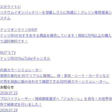
エボライトLi
リチウムイオンバッテリーを搭載しさらに快適に！クレソン専用電装シ
ステム
ナッツオンラインSHOP
ナッツRVがおすすめする商品を販売しています！税別1万円以上の購入
で送料無料です！
NUT'S TV
ナッツRVのYouTubeチャンネル
内装カラーシミュレーター
実際の車内を3Dでリアルに再現し、床・家具・シート・カーテンなど
の色を自由に組み合わせて確認できる3D内装カラーシミュレーター。
お知らせ
2026.07.23
プロバイクレーサー・岡崎静夏選手へ「ジョカーレ」を貸与！大垣市役
所で納車式を行いました！
2026.07.19