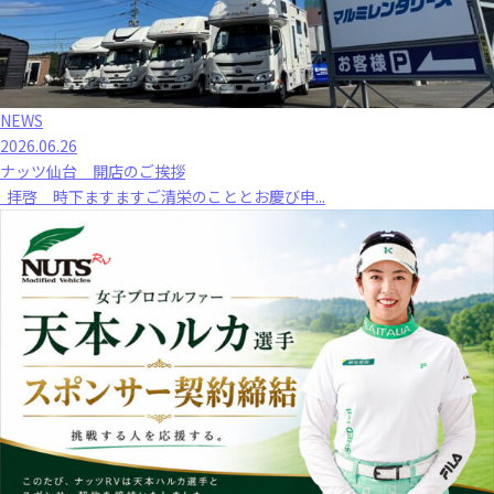
NEWS
2026.06.26
ナッツ仙台 開店のご挨拶
拝啓 時下ますますご清栄のこととお慶び申...