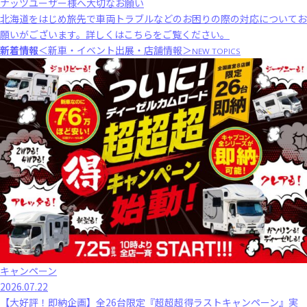
ナッツユーザー様へ大切なお願い
北海道をはじめ旅先で車両トラブルなどのお困りの際の対応についてお
願いがございます。
詳しくはこちら
をご覧ください。
新着情報
＜新車・イベント出展・店舗情報＞
NEW TOPICS
キャンペーン
2026.07.22
【大好評！即納企画】全26台限定『超超超得ラストキャンペーン』実