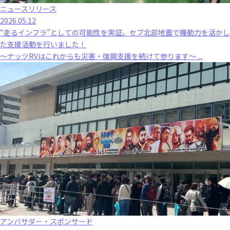
ニュースリリース
2026.05.12
“走るインフラ”としての可能性を実証。セブ北部地震で機動力を活かし
た支援活動を行いました！
～ナッツRVはこれからも災害・復興支援を続けて参ります～ ...
アンバサダー・スポンサード