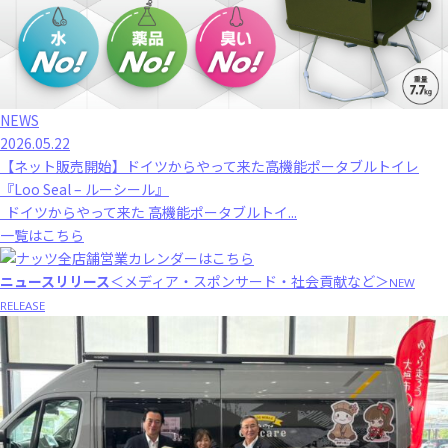
NEWS
2026.05.22
【ネット販売開始】ドイツからやって来た高機能ポータブルトイレ
『Loo Seal – ルーシール』
ドイツからやって来た 高機能ポータブルトイ...
一覧はこちら
ニュースリリース
＜メディア・スポンサード・社会貢献など＞
NEW
RELEASE