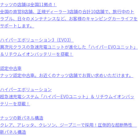
ナッツの店舗は全国11拠点！
全国の直営8店舗、正規ディーラー3店舗の合計10店舗で、旅行中のト
ラブル、日々のメンテナンスなど、お客様のキャンピングカーライフを
サポートします。
ハイパーエボリューション3（EVO3）
異次元クラスの急速充電ユニットが進化した「ハイパーEVOユニット」
＆リチウムイオンバッテリーを搭載！
認定中古車
ナッツ認定中古車。お近くのナッツ店舗でお買い求めいただけます。
ハイパーエボリューション
超急速充電システム「ハイパーEVOユニット」＆ リチウムイオンバッ
テリーを搭載！
ナッツの新パネル構造
クレア、アレッタ、クレソン、ジープニーで採用！圧倒的な超断熱性
新パネル構造