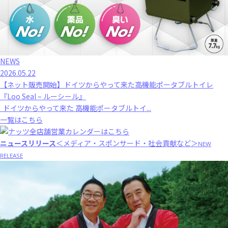
NEWS
2026.05.22
【ネット販売開始】ドイツからやって来た高機能ポータブルトイレ
『Loo Seal – ルーシール』
ドイツからやって来た 高機能ポータブルトイ...
一覧はこちら
ニュースリリース
＜メディア・スポンサード・社会貢献など＞
NEW
RELEASE