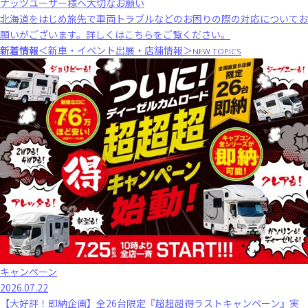
ナッツユーザー様へ大切なお願い
北海道をはじめ旅先で車両トラブルなどのお困りの際の対応についてお
願いがございます。
詳しくはこちら
をご覧ください。
新着情報
＜新車・イベント出展・店舗情報＞
NEW TOPICS
キャンペーン
2026.07.22
【大好評！即納企画】全26台限定『超超超得ラストキャンペーン』実