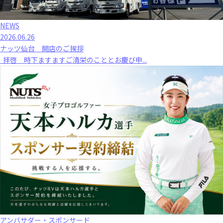
NEWS
2026.06.26
ナッツ仙台 開店のご挨拶
拝啓 時下ますますご清栄のこととお慶び申...
アンバサダー・スポンサード