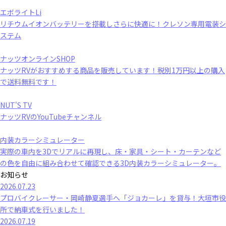
エボライトLi
リチウムイオンバッテリーを搭載しさらに快適に！クレソン専用電装シ
ステム
ナッツオンラインSHOP
ナッツRVがおすすめする商品を販売しています！税別1万円以上の購入
で送料無料です！
NUT'S TV
ナッツRVのYouTubeチャンネル
内装カラーシミュレーター
実際の車内を3Dでリアルに再現し、床・家具・シート・カーテンなど
の色を自由に組み合わせて確認できる3D内装カラーシミュレーター。
お知らせ
2026.07.23
プロバイクレーサー・岡崎静夏選手へ「ジョカーレ」を貸与！大垣市役
所で納車式を行いました！
2026.07.19