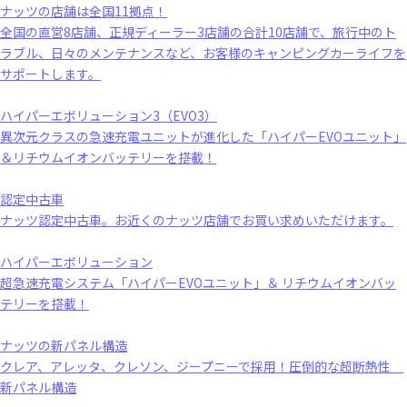
ナッツの店舗は全国11拠点！
全国の直営8店舗、正規ディーラー3店舗の合計10店舗で、旅行中のト
ラブル、日々のメンテナンスなど、お客様のキャンピングカーライフを
サポートします。
ハイパーエボリューション3（EVO3）
異次元クラスの急速充電ユニットが進化した「ハイパーEVOユニット」
＆リチウムイオンバッテリーを搭載！
認定中古車
ナッツ認定中古車。お近くのナッツ店舗でお買い求めいただけます。
ハイパーエボリューション
超急速充電システム「ハイパーEVOユニット」＆ リチウムイオンバッ
テリーを搭載！
ナッツの新パネル構造
クレア、アレッタ、クレソン、ジープニーで採用！圧倒的な超断熱性
新パネル構造