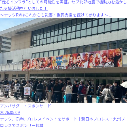
“走るインフラ”としての可能性を実証。セブ北部地震で機動力を活かし
た支援活動を行いました！
～ナッツRVはこれからも災害・復興支援を続けて参ります～ ...
アンバサダー・スポンサード
2026.05.09
ナッツ、GWのプロレスイベントをサポート｜新日本プロレス・九州プ
ロレスでスポンサー協賛