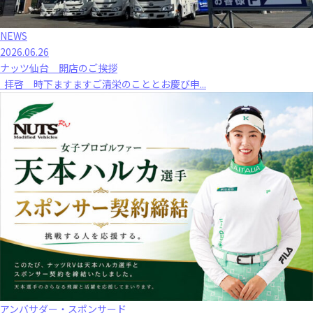
NEWS
2026.06.26
ナッツ仙台 開店のご挨拶
拝啓 時下ますますご清栄のこととお慶び申...
アンバサダー・スポンサード