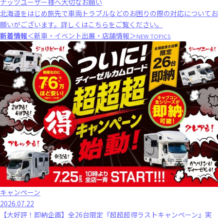
ナッツユーザー様へ大切なお願い
北海道をはじめ旅先で車両トラブルなどのお困りの際の対応についてお
願いがございます。
詳しくはこちら
をご覧ください。
新着情報
＜新車・イベント出展・店舗情報＞
NEW TOPICS
キャンペーン
2026.07.22
【大好評！即納企画】全26台限定『超超超得ラストキャンペーン』実