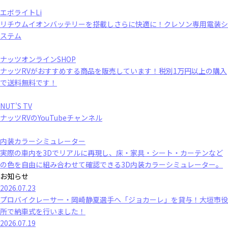
エボライトLi
リチウムイオンバッテリーを搭載しさらに快適に！クレソン専用電装シ
ステム
ナッツオンラインSHOP
ナッツRVがおすすめする商品を販売しています！税別1万円以上の購入
で送料無料です！
NUT'S TV
ナッツRVのYouTubeチャンネル
内装カラーシミュレーター
実際の車内を3Dでリアルに再現し、床・家具・シート・カーテンなど
の色を自由に組み合わせて確認できる3D内装カラーシミュレーター。
お知らせ
2026.07.23
プロバイクレーサー・岡崎静夏選手へ「ジョカーレ」を貸与！大垣市役
所で納車式を行いました！
2026.07.19