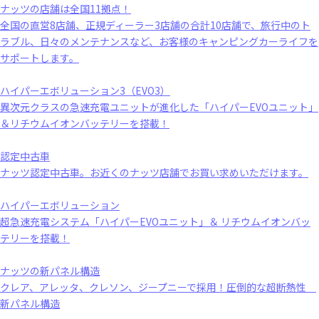
ナッツの店舗は全国11拠点！
全国の直営8店舗、正規ディーラー3店舗の合計10店舗で、旅行中のト
ラブル、日々のメンテナンスなど、お客様のキャンピングカーライフを
サポートします。
ハイパーエボリューション3（EVO3）
異次元クラスの急速充電ユニットが進化した「ハイパーEVOユニット」
＆リチウムイオンバッテリーを搭載！
認定中古車
ナッツ認定中古車。お近くのナッツ店舗でお買い求めいただけます。
ハイパーエボリューション
超急速充電システム「ハイパーEVOユニット」＆ リチウムイオンバッ
テリーを搭載！
ナッツの新パネル構造
クレア、アレッタ、クレソン、ジープニーで採用！圧倒的な超断熱性
新パネル構造