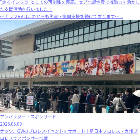
“走るインフラ”としての可能性を実証。セブ北部地震で機動力を活かし
た支援活動を行いました！
～ナッツRVはこれからも災害・復興支援を続けて参ります～ ...
アンバサダー・スポンサード
2026.05.09
ナッツ、GWのプロレスイベントをサポート｜新日本プロレス・九州プ
ロレスでスポンサー協賛