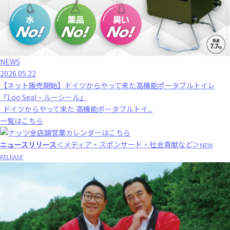
NEWS
2026.05.22
【ネット販売開始】ドイツからやって来た高機能ポータブルトイレ
『Loo Seal – ルーシール』
ドイツからやって来た 高機能ポータブルトイ...
一覧はこちら
ニュースリリース
＜メディア・スポンサード・社会貢献など＞
NEW
RELEASE