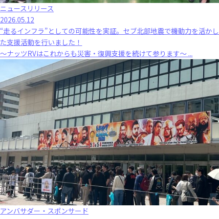
ニュースリリース
2026.05.12
“走るインフラ”としての可能性を実証。セブ北部地震で機動力を活かし
た支援活動を行いました！
～ナッツRVはこれからも災害・復興支援を続けて参ります～ ...
アンバサダー・スポンサード