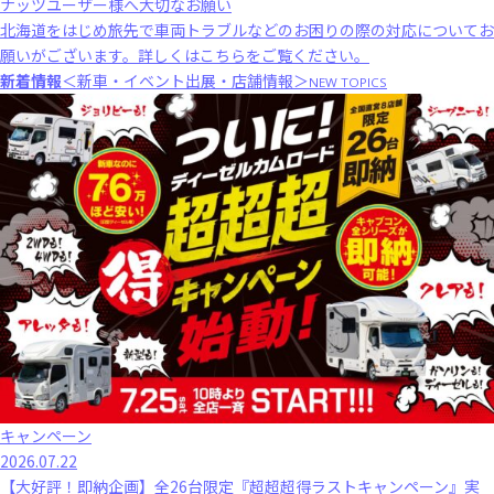
ナッツユーザー様へ大切なお願い
北海道をはじめ旅先で車両トラブルなどのお困りの際の対応についてお
願いがございます。
詳しくはこちら
をご覧ください。
新着情報
＜新車・イベント出展・店舗情報＞
NEW TOPICS
キャンペーン
2026.07.22
【大好評！即納企画】全26台限定『超超超得ラストキャンペーン』実