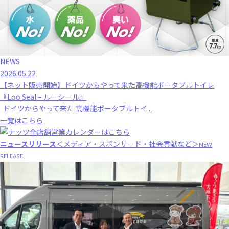
NEWS
2026.05.22
【ネット販売開始】ドイツからやって来た高機能ポータブルトイレ
『Loo Seal – ルーシール』
ドイツからやって来た 高機能ポータブルトイ...
一覧はこちら
ニュースリリース
＜メディア・スポンサード・社会貢献など＞
NEW
RELEASE