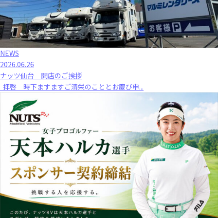
NEWS
2026.06.26
ナッツ仙台 開店のご挨拶
拝啓 時下ますますご清栄のこととお慶び申...