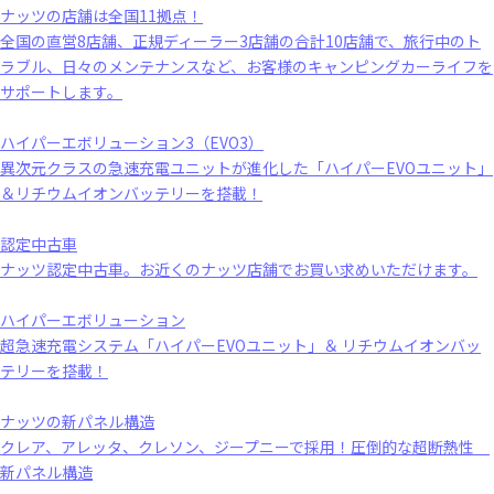
ナッツの店舗は全国11拠点！
全国の直営8店舗、正規ディーラー3店舗の合計10店舗で、旅行中のト
ラブル、日々のメンテナンスなど、お客様のキャンピングカーライフを
サポートします。
ハイパーエボリューション3（EVO3）
異次元クラスの急速充電ユニットが進化した「ハイパーEVOユニット」
＆リチウムイオンバッテリーを搭載！
認定中古車
ナッツ認定中古車。お近くのナッツ店舗でお買い求めいただけます。
ハイパーエボリューション
超急速充電システム「ハイパーEVOユニット」＆ リチウムイオンバッ
テリーを搭載！
ナッツの新パネル構造
クレア、アレッタ、クレソン、ジープニーで採用！圧倒的な超断熱性
新パネル構造