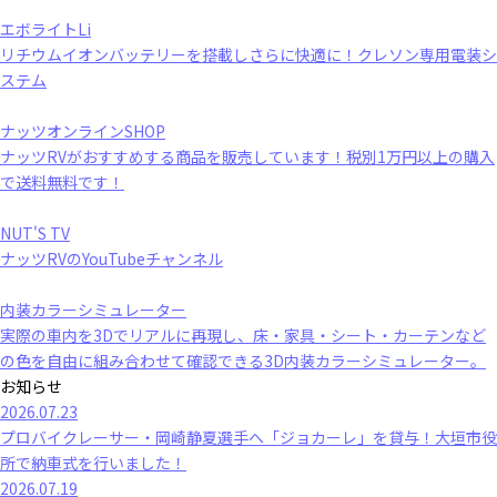
エボライトLi
リチウムイオンバッテリーを搭載しさらに快適に！クレソン専用電装シ
ステム
ナッツオンラインSHOP
ナッツRVがおすすめする商品を販売しています！税別1万円以上の購入
で送料無料です！
NUT'S TV
ナッツRVのYouTubeチャンネル
内装カラーシミュレーター
実際の車内を3Dでリアルに再現し、床・家具・シート・カーテンなど
の色を自由に組み合わせて確認できる3D内装カラーシミュレーター。
お知らせ
2026.07.23
プロバイクレーサー・岡崎静夏選手へ「ジョカーレ」を貸与！大垣市役
所で納車式を行いました！
2026.07.19