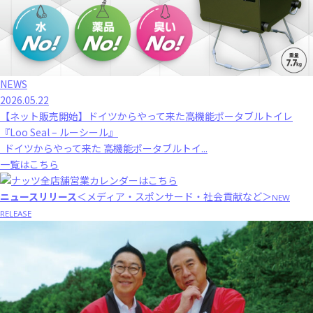
NEWS
2026.05.22
【ネット販売開始】ドイツからやって来た高機能ポータブルトイレ
『Loo Seal – ルーシール』
ドイツからやって来た 高機能ポータブルトイ...
一覧はこちら
ニュースリリース
＜メディア・スポンサード・社会貢献など＞
NEW
RELEASE