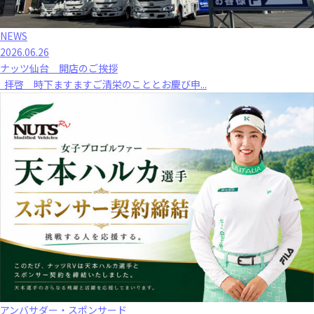
NEWS
2026.06.26
ナッツ仙台 開店のご挨拶
拝啓 時下ますますご清栄のこととお慶び申...
アンバサダー・スポンサード