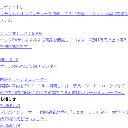
エボライトLi
リチウムイオンバッテリーを搭載しさらに快適に！クレソン専用電装シ
ステム
ナッツオンラインSHOP
ナッツRVがおすすめする商品を販売しています！税別1万円以上の購入
で送料無料です！
NUT'S TV
ナッツRVのYouTubeチャンネル
内装カラーシミュレーター
実際の車内を3Dでリアルに再現し、床・家具・シート・カーテンなど
の色を自由に組み合わせて確認できる3D内装カラーシミュレーター。
お知らせ
2026.07.23
プロバイクレーサー・岡崎静夏選手へ「ジョカーレ」を貸与！大垣市役
所で納車式を行いました！
2026.07.19