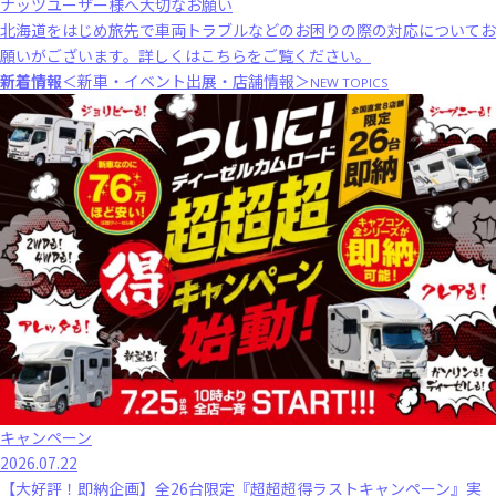
ナッツユーザー様へ大切なお願い
北海道をはじめ旅先で車両トラブルなどのお困りの際の対応についてお
願いがございます。
詳しくはこちら
をご覧ください。
新着情報
＜新車・イベント出展・店舗情報＞
NEW TOPICS
キャンペーン
2026.07.22
【大好評！即納企画】全26台限定『超超超得ラストキャンペーン』実