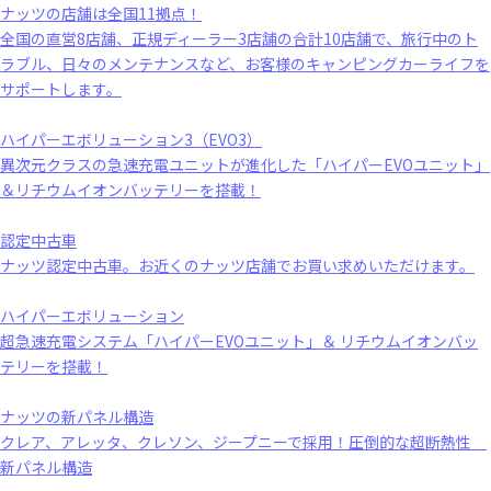
ナッツの店舗は全国11拠点！
全国の直営8店舗、正規ディーラー3店舗の合計10店舗で、旅行中のト
ラブル、日々のメンテナンスなど、お客様のキャンピングカーライフを
サポートします。
ハイパーエボリューション3（EVO3）
異次元クラスの急速充電ユニットが進化した「ハイパーEVOユニット」
＆リチウムイオンバッテリーを搭載！
認定中古車
ナッツ認定中古車。お近くのナッツ店舗でお買い求めいただけます。
ハイパーエボリューション
超急速充電システム「ハイパーEVOユニット」＆ リチウムイオンバッ
テリーを搭載！
ナッツの新パネル構造
クレア、アレッタ、クレソン、ジープニーで採用！圧倒的な超断熱性
新パネル構造