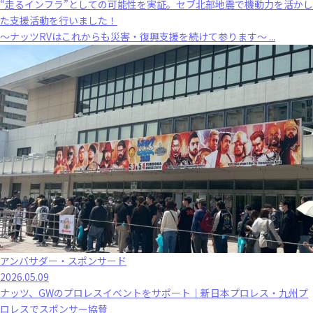
“走るインフラ”としての可能性を実証。セブ北部地震で機動力を活かし
た支援活動を行いました！
～ナッツRVはこれからも災害・復興支援を続けて参ります～ ...
アンバサダー・スポンサード
2026.05.09
ナッツ、GWのプロレスイベントをサポート｜新日本プロレス・九州プ
ロレスでスポンサー協賛