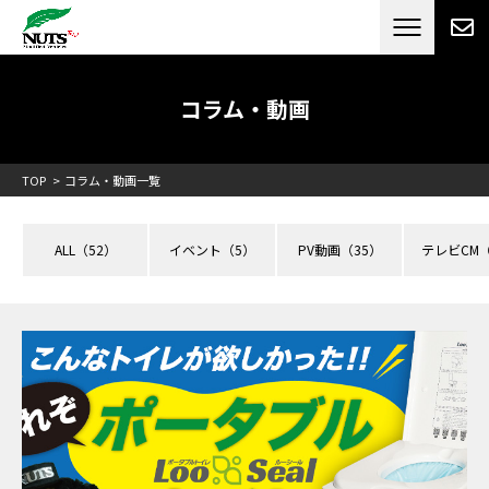
日本最大級のキャンピングカーメーカー
ナッツ
RV[テレビCM放送]
コラム・動画
TOP
コラム・動画一覧
ALL
（52）
イベント
（5）
PV動画
（35）
テレビCM