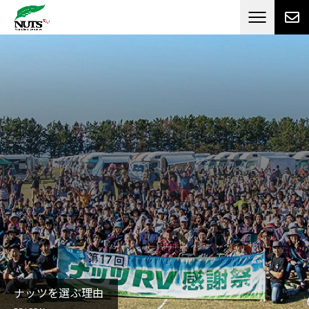
日本最大級のキャンピングカーメーカー
ナッツ
RV[テレビCM放送]
ナッツを選ぶ理由