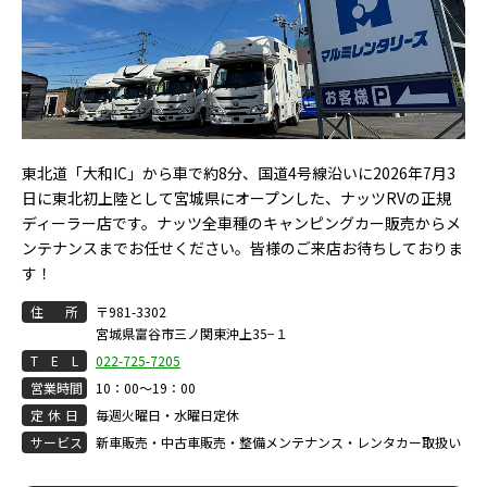
東北道「大和IC」から車で約8分、国道4号線沿いに2026年7月3
日に東北初上陸として宮城県にオープンした、ナッツRVの正規
ディーラー店です。ナッツ全車種のキャンピングカー販売からメ
ンテナンスまでお任せください。皆様のご来店お待ちしておりま
す！
住
所
〒981-3302
宮城県富谷市三ノ関東沖上35−１
T
E
L
022-725-7205
営
業
時
間
10：00～19：00
定
休
日
毎週火曜日・水曜日定休
サ
ー
ビ
ス
新車販売・中古車販売・整備メンテナンス・レンタカー取扱い