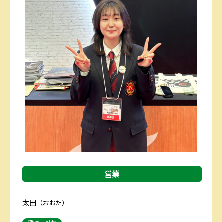
営業
太田
（おおた）