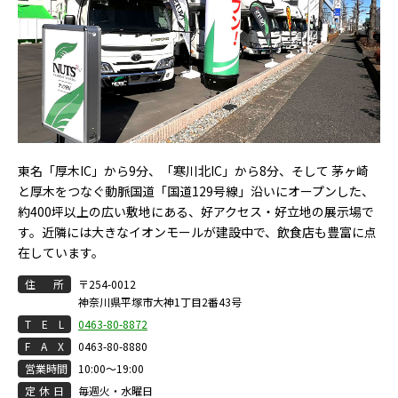
東名「厚木IC」から9分、「寒川北IC」から8分、そして 茅ヶ崎
と厚木をつなぐ動脈国道「国道129号線」沿いにオープンした、
約400坪以上の広い敷地にある、好アクセス・好立地の展示場で
す。近隣には大きなイオンモールが建設中で、飲食店も豊富に点
在しています。
住
所
〒254-0012
神奈川県平塚市大神1丁目2番43号
T
E
L
0463-80-8872
F
A
X
0463-80-8880
営
業
時
間
10:00～19:00
定
休
日
毎週火・水曜日