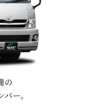
備の
ンパー。