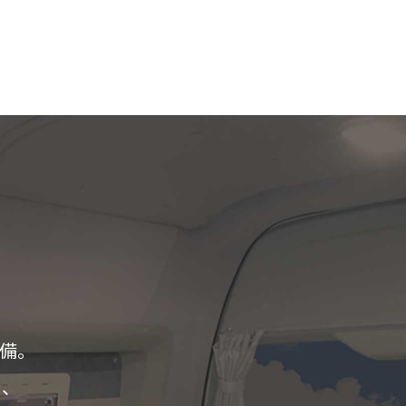
装備。
し、