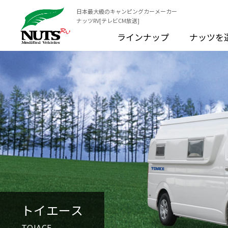
日本最大級のキャンピングカーメーカー
ナッツRV[テレビCM放送]
ラインナップ
ナッツを
トイエース
TOIACE