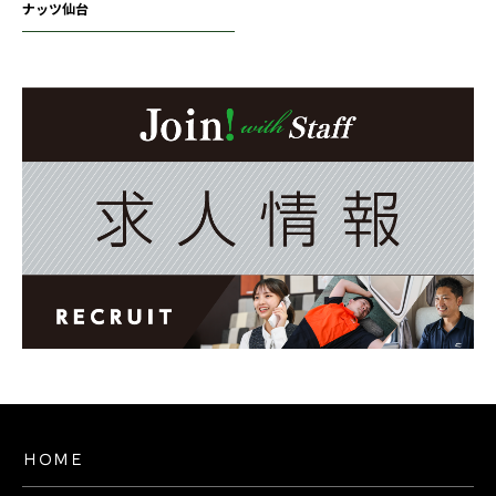
ナッツ仙台
ＨＯＭＥ