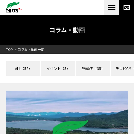
日本最大級のキャンピングカーメーカー
ナッツ
RV[テレビCM放送]
コラム・動画
TOP
コラム・動画一覧
ALL
（52）
イベント
（5）
PV動画
（35）
テレビCM