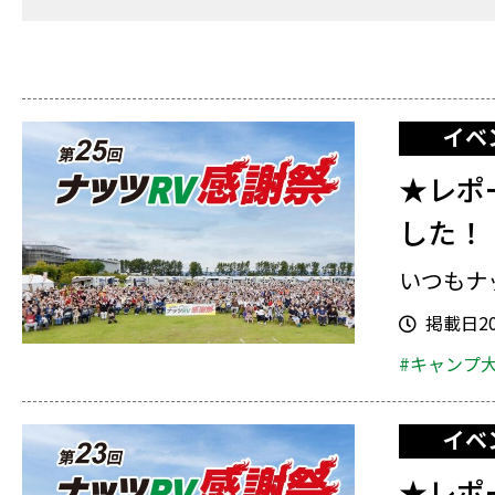
イベ
★レポ
した！
いつもナ
掲載日202
#キャンプ
イベ
★レポ