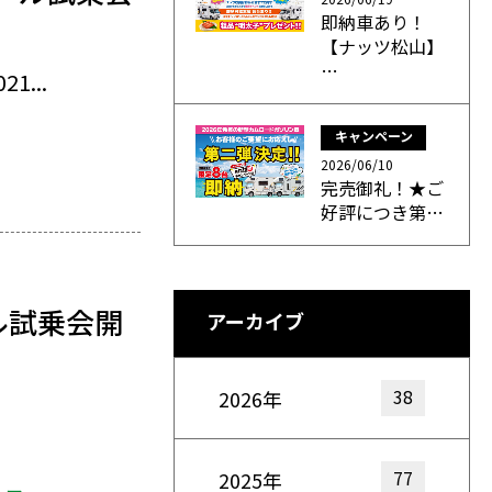
即納車あり！
【ナッツ松山】
…
...
キャンペーン
2026/06/10
完売御礼！★ご
好評につき第…
ル試乗会開
アーカイブ
38
2026年
77
2025年