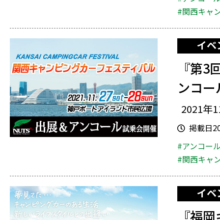
#関西キャ
イベ
『第3
ンコー
2021年1
掲載日202
#アンコー
#関西キャ
イベ
『福岡