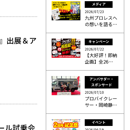
メディア
2026/07/23
九州プロレスへ
の想いを語る…
』出展＆ア
キャンペーン
2026/07/22
【大好評！即納
企画】全26…
アンバサダー・
スポンサード
2026/07/10
プロバイクレー
サー・岡崎静…
イベント
ール試乗会
2026/06/19