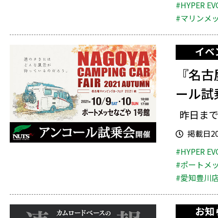
#HYPER EV
#マリンメ
イベ
『名古
ール試
昨日まで
掲載日202
#HYPER EV
#ポートメ
#愛知豊川
お知