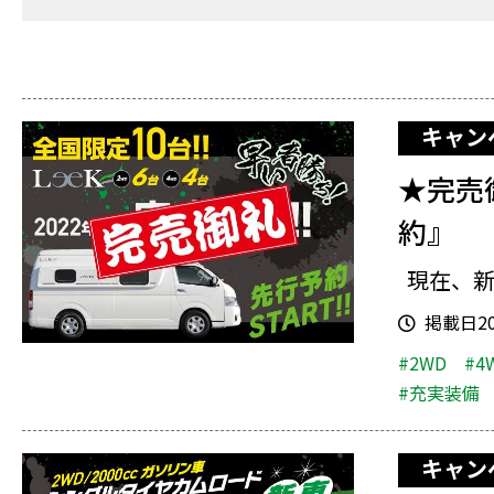
キャン
★完売御
約』
現在、新
掲載日202
#2WD
#4
#充実装備
キャン