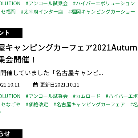
OLUTION
#アンコール試乗会
#ハイパーエボリューション
ッセ福岡
#太宰府インター店
#福岡キャンピングカーショー
ント
屋キャンピングカーフェア2021Autu
乗会開催！
開催していました「名古屋キャンピ...
1.10.11
更新日2021.10.11
OLUTION
#アンコール試乗会
#カムロード
#ハイパーエ
ッセなごや
#価格改定
#名古屋キャンピングカーフェア
#
店
らせ