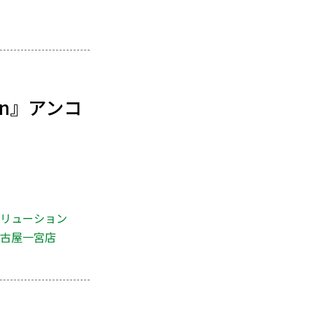
mn』アンコ
ボリューション
名古屋一宮店