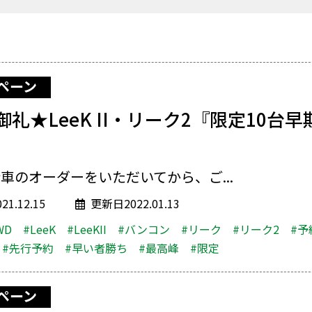
ペーン
礼★LeeK II・リーク2『限定10台
車のオーダーをいただいてから、ご...
1.12.15
更新日2022.01.13
WD
#LeeK
#LeeKII
#バンコン
#リーク
#リーク2
#予
#先行予約
#早い者勝ち
#最高峰
#限定
ペーン