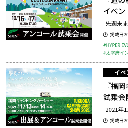
イベン
先週末ま
掲載日202
#HYPER EV
#太宰府イ
イベ
『福岡
試乗会
2021年1
掲載日202