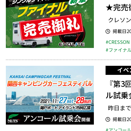
★完売
クレソン
掲載日202
#CRESSON
#ファイナ
イベ
『第3
ル試乗
昨日まで
掲載日202
#アンコー