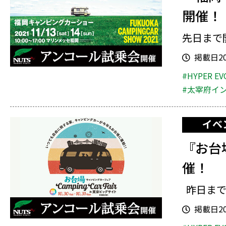
開催！
先日まで
掲載日202
#HYPER EV
#太宰府イ
イベ
『お台
催！
昨日まで
掲載日202