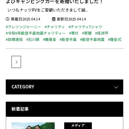
よびキャンピングカーを寄贈いたしました！
いつもナッツRVをご愛顧いただきまして誠...
掲載日2025.04.14
更新日2025.04.14
#クレソンジャーニー
#チャリティ
#チャリティTシャツ
#令和6年能登半島地震チャリティー
#寄付
#寄贈
#珠洲市
#目標達成
#石川県
#義援金
#能登半島
#能登半島地震
#贈呈式
CATEGORY
新着記事
メディア