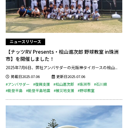
ニュースリリース
【ナッツRV Presents・桧山進次郎 野球教室 in珠洲
市】を開催しました！
2025年7月6日、弊社アンバサダーの元阪神タイガースの桧山...
掲載日2025.07.06
更新日2025.07.06
#アンバサダー
#復興支援
#桧山進次郎
#珠洲市
#石川県
#能登半島
#能登半島地震
#被災地支援
#野球教室