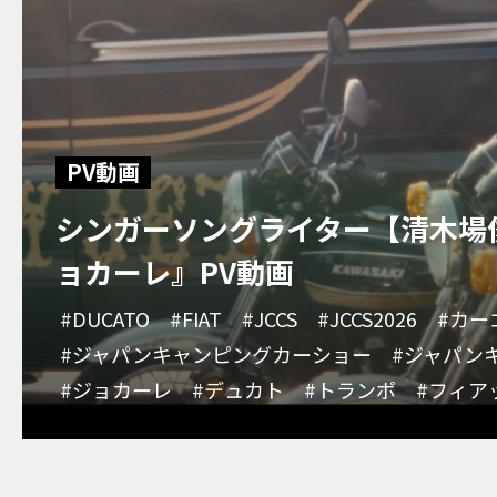
PV動画
シンガーソングライター【清木場
ョカーレ』PV動画
#DUCATO
#FIAT
#JCCS
#JCCS2026
#カー
#ジャパンキャンピングカーショー
#ジャパン
#ジョカーレ
#デュカト
#トランポ
#フィア