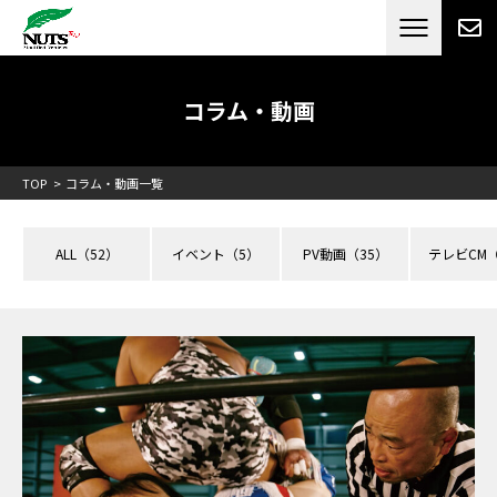
日本最大級のキャンピングカーメーカー
ナッツ
RV[テレビCM放送]
コラム・動画
TOP
コラム・動画一覧
ALL
（52）
イベント
（5）
PV動画
（35）
テレビCM