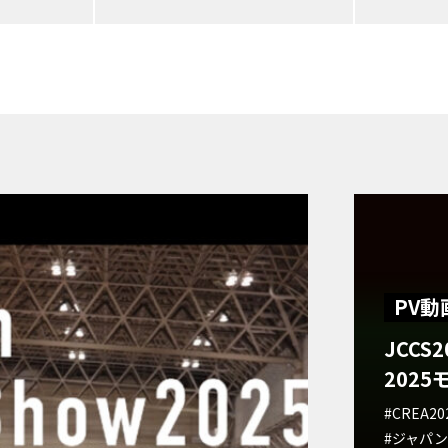
PV動
JCC
202
#CREA20
#ジャパン