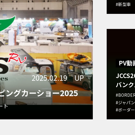
#新型車
PV動
JCC
2025.02.19 UP
バンク
ングカーショー2025
#BORDE
#ジャパン
ート
#ボーダー