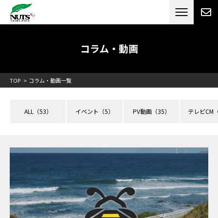
日本最大級のキャンピングカーメーカー
ナッツ
RV[テレビCM放送]
コラム・動画
TOP
コラム・動画一覧
ALL
（53）
イベント
（5）
PV動画
（35）
テレビCM