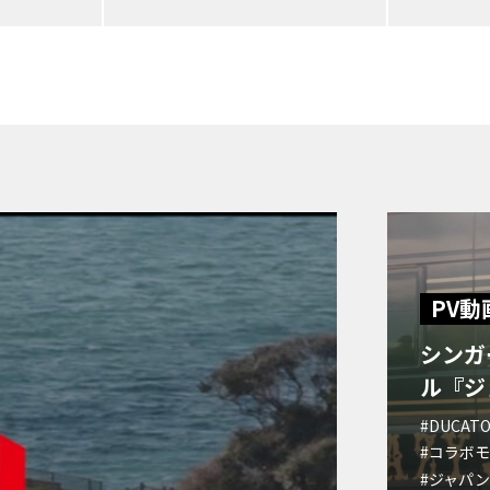
PV動
シンガ
ル『ジ
#DUCAT
#コラボ
#ジャパン