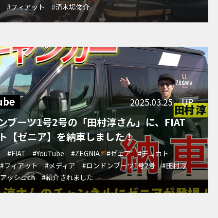
ポ
#フィアット
#清木場俊介
ube
2025.03.25 UP
ンブーツ1号2号の「田村淳さん」に、FIAT
ト【ゼニア】を納車しました！
O
#FIAT
#YouTube
#ZEGNIA
#ゼニア
#デュカト
#フィアット
#メディア
#ロンドンブーツ1号2号
#田村淳
アッシュch
#紹介されました