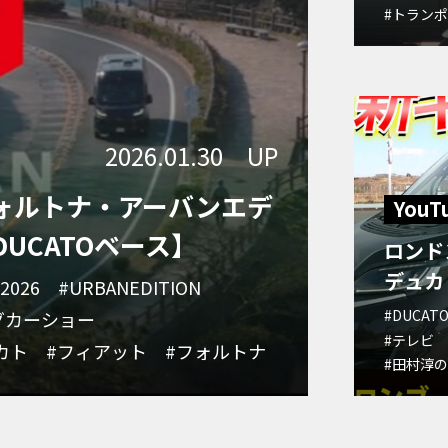
#トラン
2026.01.30 UP
N ～フォルトナ・アーバンエデ
YouT
DUCATOベース】
ロンド
デュカ
2026
#URBANEDITION
#DUCAT
グカーショー
#テレビ
カト
#フィアット
#フォルトナ
#田村淳の