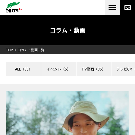
日本最大級のキャンピングカーメーカー
ナッツ
RV[テレビCM放送]
コラム・動画
TOP
コラム・動画一覧
ALL
（53）
イベント
（5）
PV動画
（35）
テレビCM