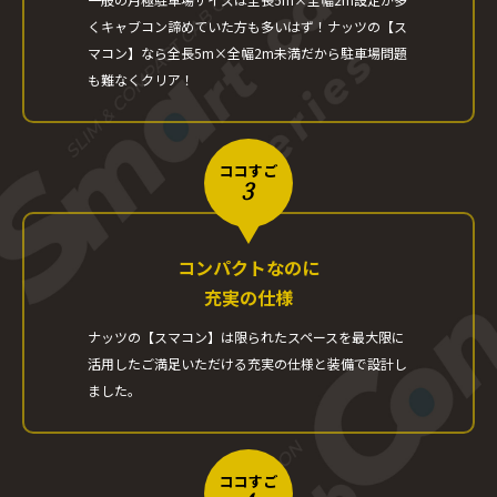
く
キャブコン諦めていた方も多いはず！
ナッツの【ス
マコン】なら全長5m×全幅2m未満だから
駐車場問題
も難なくクリア！
ココすご
3
コンパクトなのに
充実の仕様
ナッツの【スマコン】は
限られたスペースを最大限に
活用した
ご満足いただける
充実の仕様と装備で設計し
ました。
ココすご