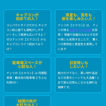
キャブコンが
真夏も、真冬も
初めての人！
旅を楽しみたい人！
コンパクトサイズだから
キャブ
ナッツの【スマコン】は、
ナッ
コン初心者でも運転がしやす
ツが誇る
高断熱パネル構造
を採
い！
そして視野も広いですよ！
用！
側面や背面のみならず
天井
ぜひナッツの【スマコン】から
や床にも採用することで、
驚く
キャブコンライフ初めてみて
べき断熱性と遮音性を実現して
は？
います
駐車場スペースが
日常使いも
心配な人！
したい人！
ナッツの【スマコン】は
月極駐
旅行だけでなく、買い物や送迎
車場・観光地の駐車場
どちらも
など
日常のシーンでも大活躍！
1
利用OK！
台で旅も日常もこなせる
頼れる
相棒です。
秘境の旅が
大好きな人！