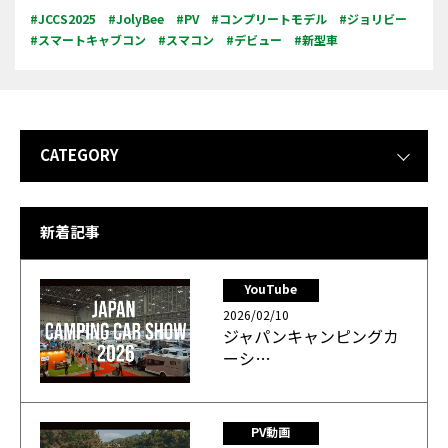
#JCCS2025
#JolyBee
#PV
#コンプリートモデル
#ジョリビー
#スマートキャブコン
#スマコン
#デビュー
#新型車
CATEGORY
新着記事
YouTube
2026/02/10
ジャパンキャンピングカ
ーシ…
PV動画