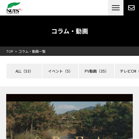
日本最大級のキャンピングカーメーカー
ナッツ
RV[テレビCM放送]
コラム・動画
TOP
コラム・動画一覧
ALL
（53）
イベント
（5）
PV動画
（35）
テレビCM