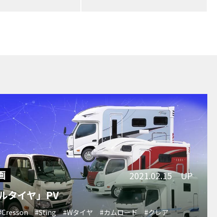
画
2021.02.15 UP
ルタイヤ」PV
#Cresson
#Sting
#Wタイヤ
#カムロード
#クレア