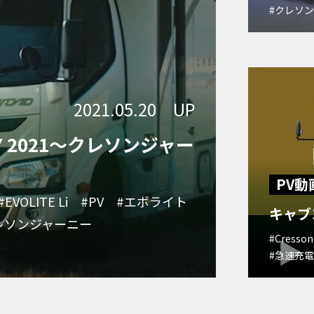
#クレソ
2021.05.20 UP
Y 2021～クレソンジャー
PV動
#EVOLITE Li
#PV
#エボライト
キャブ
レソンジャーニー
#Cresson
#急速充