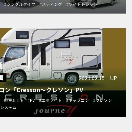
ン
#シングルタイヤ
#スティング
#ワイドトレッド
画
2021.02.15 UP
コン「Cresson～クレソン」PV
#EVOLITE
#PV
#エボライト
#キャブコン
#クレソン
電システム