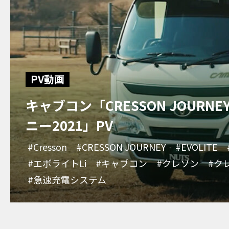
PV動画
キャブコン「CRESSON JOURNE
ニー2021」PV
#Cresson
#CRESSON JOURNEY
#EVOLITE
#エボライトLi
#キャブコン
#クレソン
#ク
#急速充電システム