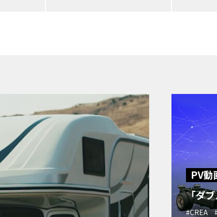
PV動
「ダブ
#CREA