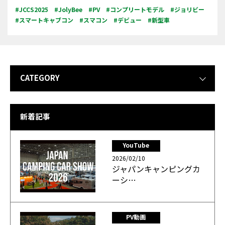
#JCCS2025
#JolyBee
#PV
#コンプリートモデル
#ジョリビー
#スマートキャブコン
#スマコン
#デビュー
#新型車
CATEGORY
新着記事
YouTube
2026/02/10
ジャパンキャンピングカ
ーシ…
PV動画