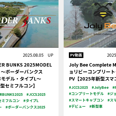
2025.08.05 UP
202
PV動画
ER BUNKS 2025MODEL
Joly Bee Complete
 L ～ボーダーバンクス
ョリビーコンプリート
5年モデル・タイプL～
PV【2025年新型ス
新型セミフルコン】
#JCCS2025
#JolyBee
#
#コンプリートモデル
#ジ
RBUNKS2025
#JCCS2025
#スマートキャブコン
#ス
セミフルコン
#タイプL
#デビュー
#新型車
ー
#ボーダーバンクス2025