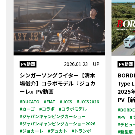
2026.01.23 UP
PV動画
PV動画
シンガーソングライター【清木
BORD
場俊介】コラボモデル『ジョカ
Type
ーレ』PV動画
202
PV【
#DUCATO
#FIAT
#JCCS
#JCCS2026
#カーゴ
#コラボ
#コラボモデル
#BORDE
#ジャパンキャンピングカーショー
#PV
#
#ジャパンキャンピングカーショー2026
#デビュ
#ジョカーレ
#デュカト
#トランポ
#新型車