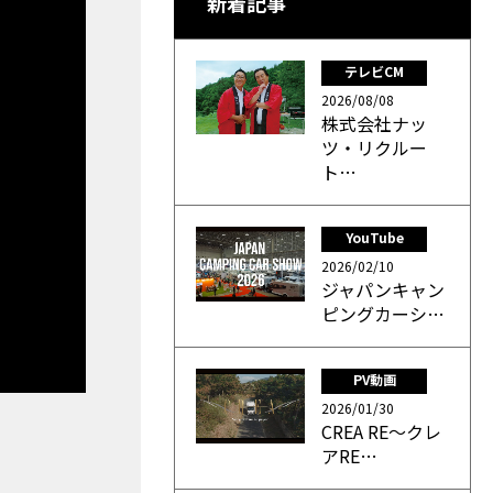
新着記事
テレビCM
2026/08/08
株式会社ナッ
ツ・リクルー
ト…
YouTube
2026/02/10
ジャパンキャン
ピングカーシ…
PV動画
2026/01/30
CREA RE～クレ
アRE…