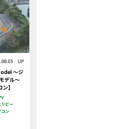
5.08.05 UP
 Model ～ジ
モデル～
マコン】
PV
ョリビー
マコン