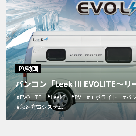
PV動画
バンコン「Leek III EVOLITE
#EVOLITE
#Leek3
#PV
#エボライト
#バ
#急速充電システム