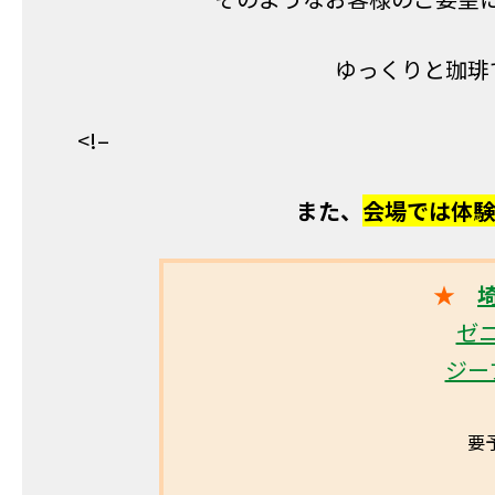
ゆっくりと珈琲
<!–
また、
会場では体験
★
ゼ
ジー
要予