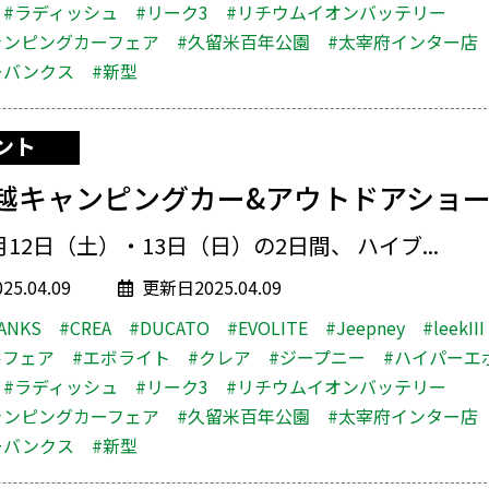
#ラディッシュ
#リーク3
#リチウムイオンバッテリー
ャンピングカーフェア
#久留米百年公園
#太宰府インター店
ーバンクス
#新型
ント
越キャンピングカー&アウトドアショ
4月12日（土）・13日（日）の2日間、 ハイブ...
5.04.09
更新日2025.04.09
ANKS
#CREA
#DUCATO
#EVOLITE
#Jeepney
#leekIII
ルフェア
#エボライト
#クレア
#ジープニー
#ハイパーエ
#ラディッシュ
#リーク3
#リチウムイオンバッテリー
ャンピングカーフェア
#久留米百年公園
#太宰府インター店
ーバンクス
#新型