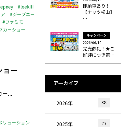
即納車あり！
eepney
#leekIII
【ナッツ松山】
レア
#ジープニー
…
#ファミモ
グカーショー
キャンペーン
2026/06/10
完売御礼！★ご
好評につき第…
ショー
アーカイブ
...
38
2026年
ボリューション
77
2025年