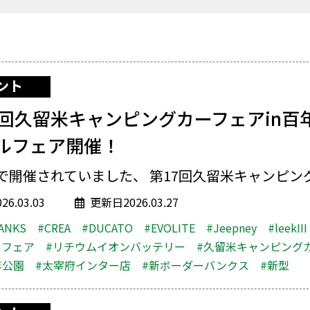
ント
7回久留米キャンピングカーフェアin百
ルフェア開催！
で開催されていました、 第17回久留米キャンピング.
6.03.03
更新日2026.03.27
ANKS
#CREA
#DUCATO
#EVOLITE
#Jeepney
#leekIII
ルフェア
#リチウムイオンバッテリー
#久留米キャンピング
年公園
#太宰府インター店
#新ボーダーバンクス
#新型