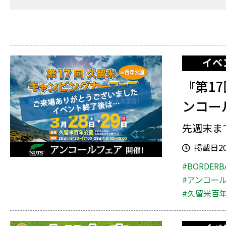
イベ
『第1
ンコー
先週末ま
掲載日202
#BORDERB
#アンコー
#久留米百