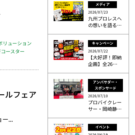
メディア
.
2026/07/23
九州プロレスへ
の想いを語る…
ボリューション
キャンペーン
新コースター
2026/07/22
【大好評！即納
企画】全26…
アンバサダー・
スポンサード
ールフェア
2026/07/10
プロバイクレー
サー・岡崎静…
...
イベント
2026/06/19