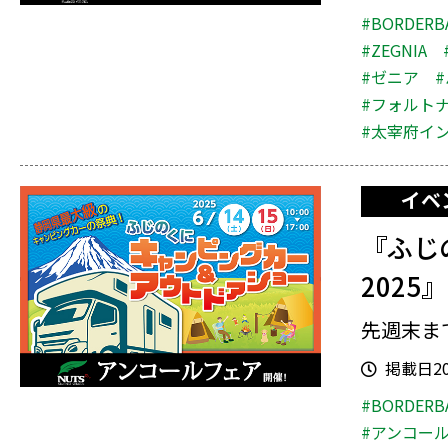
#BORDERB
#ZEGNIA
#ゼニア
#フォルト
#太宰府イ
イベ
『ふじ
202
先週末ま
掲載日202
#BORDERB
#アンコー