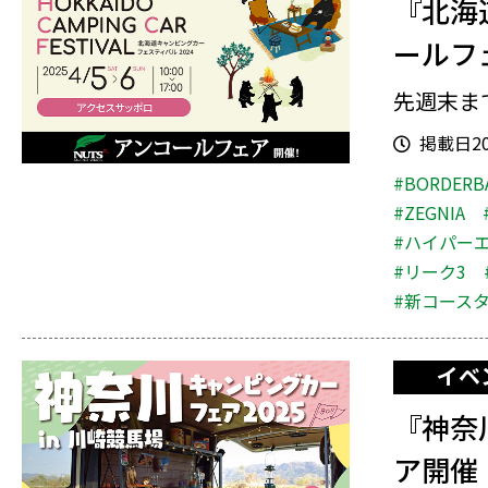
『北海
ールフ
先週末ま
掲載日202
#BORDERB
#ZEGNIA
#ハイパー
#リーク3
#新コース
イベ
『神奈
ア開催