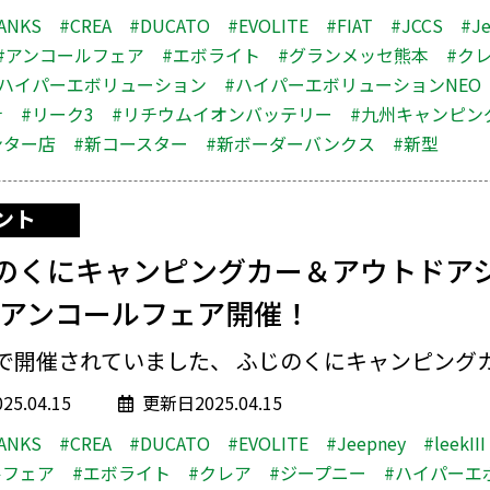
ANKS
#CREA
#DUCATO
#EVOLITE
#FIAT
#JCCS
#J
#アンコールフェア
#エボライト
#グランメッセ熊本
#ク
#ハイパーエボリューション
#ハイパーエボリューションNEO
ナ
#リーク3
#リチウムイオンバッテリー
#九州キャンピン
ンター店
#新コースター
#新ボーダーバンクス
#新型
ント
のくにキャンピングカー＆アウトドア
5』アンコールフェア開催！
で開催されていました、 ふじのくにキャンピングカー
5.04.15
更新日2025.04.15
ANKS
#CREA
#DUCATO
#EVOLITE
#Jeepney
#leekIII
ルフェア
#エボライト
#クレア
#ジープニー
#ハイパーエ