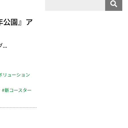
年公園』ア
..
ボリューション
#新コースター