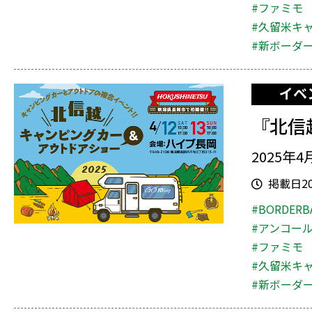
#ファミモ
#久留米キ
#新ボーダ
イベ
『北信
2025年
掲載日202
#BORDERB
#アンコー
#ファミモ
#久留米キ
#新ボーダ