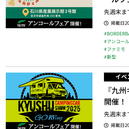
先週末まで
掲載日202
#BORDERB
#アンコー
#ファミモ
#新型
イベ
『九州
開催！
先週末ま
掲載日202