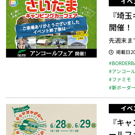
イベ
『埼玉
開催！
先週末ま
掲載日202
#BORDERB
#アンコー
#ファミモ
#新ボーダ
イベ
『キャ
ールフ