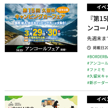
イベ
『第1
ンコー
先週末ま
掲載日202
#BORDERB
#アンコー
#ファミモ
#久留米キ
#新ボーダ
イベ