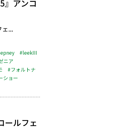
5』アンコ
...
eepney
#leekIII
ゼニア
モ
#フォルトナ
ーショー
コールフェ