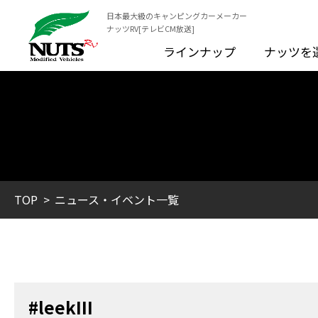
日本最大級のキャンピングカーメーカー
ナッツRV[テレビCM放送]
ラインナップ
ナッツを
TOP
ニュース・イベント一覧
#leekIII