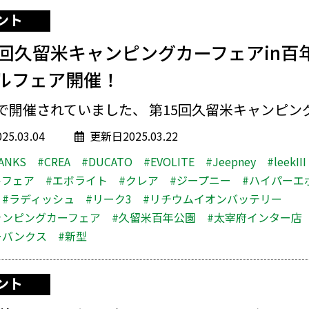
ント
5回久留米キャンピングカーフェアin百
ルフェア開催！
で開催されていました、 第15回久留米キャンピング.
5.03.04
更新日2025.03.22
ANKS
#CREA
#DUCATO
#EVOLITE
#Jeepney
#leekIII
ルフェア
#エボライト
#クレア
#ジープニー
#ハイパーエ
#ラディッシュ
#リーク3
#リチウムイオンバッテリー
ャンピングカーフェア
#久留米百年公園
#太宰府インター店
ーバンクス
#新型
ント