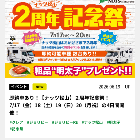
イベント
2026.06.19 UP
NEW
即納車あり！【ナッツ松山】２周年記念祭！
7/17（金）18（土）19（日）20（月祝）の4日間開
催！
#クレア
#ジョリビー
#ジョリビーRE
#ナッツ松山
#明太子
#記念祭