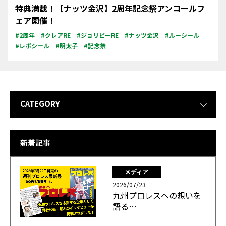
特典満載！【ナッツ金沢】2周年記念祭アンコールフ
ェア開催！
#2周年
#クレアRE
#ジョリビーRE
#ナッツ金沢
#ルーシール
#レボシール
#明太子
#記念祭
CATEGORY
新着記事
メディア
2026/07/23
九州プロレスへの想いを
語る…