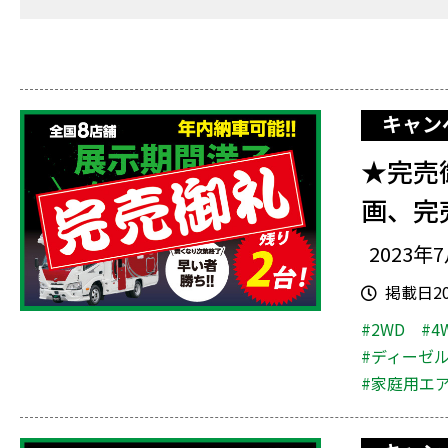
キャン
★完売
画、完
2023年
掲載日202
#2WD
#4
#ディーゼ
#家庭用エ