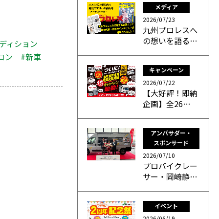
メディア
2026/07/23
九州プロレスへ
の想いを語る…
エディション
コン
#新車
キャンペーン
2026/07/22
【大好評！即納
企画】全26…
アンバサダー・
スポンサード
2026/07/10
プロバイクレー
サー・岡崎静…
イベント
2026/06/19