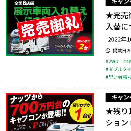
キャン
★完売
入替に
2022年
掲載日202
#2WD
#4
#ダブルタ
#早い者勝
キャン
★残り
ション