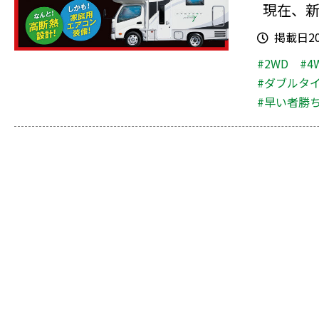
現在、新
掲載日202
#2WD
#4
#ダブルタ
#早い者勝