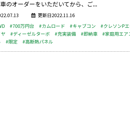
車のオーダーをいただいてから、ご...
2.07.13
更新日2022.11.16
WD
#700万円台
#カムロード
#キャブコン
#クレソンP
イヤ
#ディーゼルターボ
#充実装備
#即納車
#家庭用エア
ち
#限定
#高断熱パネル