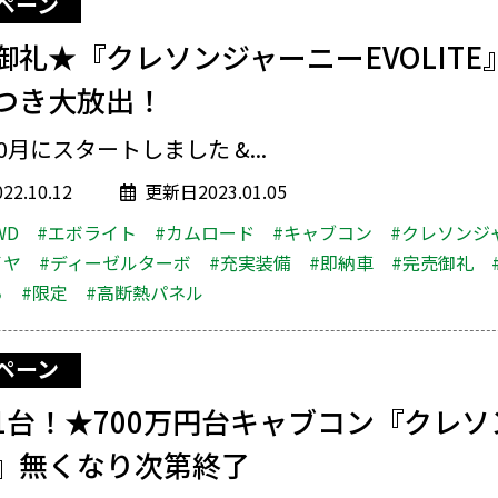
ペーン
御礼★『クレソンジャーニーEVOLIT
つき大放出！
10月にスタートしました &...
2.10.12
更新日2023.01.05
WD
#エボライト
#カムロード
#キャブコン
#クレソンジ
イヤ
#ディーゼルターボ
#充実装備
#即納車
#完売御礼
ち
#限定
#高断熱パネル
ペーン
1台！★700万円台キャブコン『クレソ
』無くなり次第終了