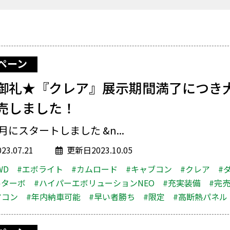
ペーン
御礼★『クレア』展示期間満了につき
売しました！
7月にスタートしました &n...
3.07.21
更新日2023.10.05
WD
#エボライト
#カムロード
#キャブコン
#クレア
#
ルターボ
#ハイパーエボリューションNEO
#充実装備
#完
アコン
#年内納車可能
#早い者勝ち
#限定
#高断熱パネル