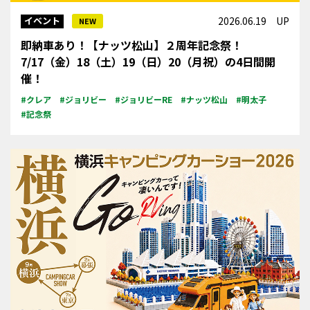
イベント
2026.06.19 UP
NEW
即納車あり！【ナッツ松山】２周年記念祭！
7/17（金）18（土）19（日）20（月祝）の4日間開
催！
#クレア
#ジョリビー
#ジョリビーRE
#ナッツ松山
#明太子
#記念祭