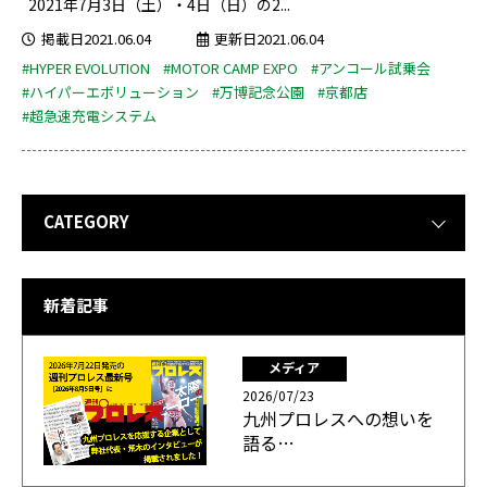
2021年7⽉3日（土）・4⽇（日）の2...
掲載日2021.06.04
更新日2021.06.04
#HYPER EVOLUTION
#MOTOR CAMP EXPO
#アンコール試乗会
#ハイパーエボリューション
#万博記念公園
#京都店
#超急速充電システム
CATEGORY
新着記事
メディア
2026/07/23
九州プロレスへの想いを
語る…