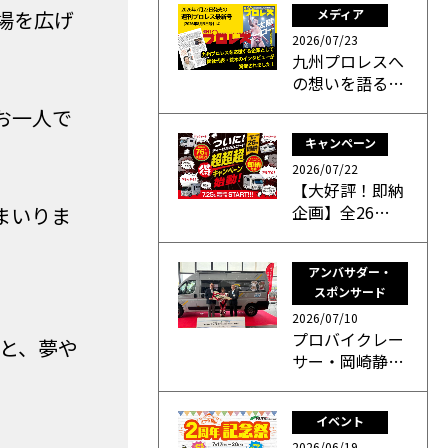
場を広げ
メディア
2026/07/23
九州プロレスへ
の想いを語る…
お一人で
キャンペーン
2026/07/22
【大好評！即納
企画】全26…
まいりま
アンバサダー・
スポンサード
2026/07/10
プロバイクレー
と、夢や
サー・岡崎静…
イベント
2026/06/19