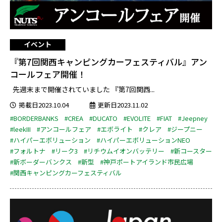
イベント
『第7回関西キャンピングカーフェスティバル』アン
コールフェア開催！
先週末まで開催されていました 『第7回関西...
掲載日2023.10.04
更新日2023.11.02
#BORDERBANKS
#CREA
#DUCATO
#EVOLITE
#FIAT
#Jeepney
#leekIII
#アンコールフェア
#エボライト
#クレア
#ジープニー
#ハイパーエボリューション
#ハイパーエボリューションNEO
#フォルトナ
#リーク3
#リチウムイオンバッテリー
#新コースター
#新ボーダーバンクス
#新型
#神戸ポートアイランド市民広場
#関西キャンピングカーフェスティバル