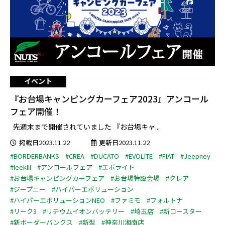
イベント
『お台場キャンピングカーフェア2023』アンコール
フェア開催！
先週末まで開催されていました 『お台場キャ...
掲載日2023.11.22
更新日2023.11.22
#BORDERBANKS
#CREA
#DUCATO
#EVOLITE
#FIAT
#Jeepney
#leekIII
#アンコールフェア
#エボライト
#お台場キャンピングカーフェア
#お台場特設会場
#クレア
#ジープニー
#ハイパーエボリューション
#ハイパーエボリューションNEO
#ファミモ
#フォルトナ
#リーク3
#リチウムイオンバッテリー
#埼玉店
#新コースター
#新ボーダーバンクス
#新型
#神奈川湘南店