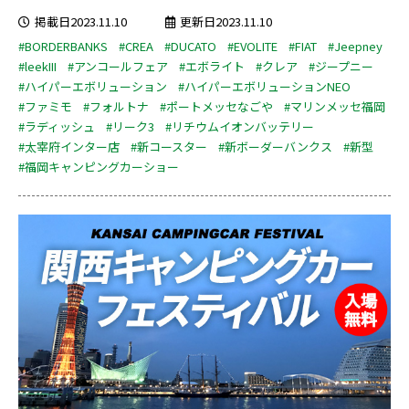
掲載日2023.11.10
更新日2023.11.10
#BORDERBANKS
#CREA
#DUCATO
#EVOLITE
#FIAT
#Jeepney
#leekIII
#アンコールフェア
#エボライト
#クレア
#ジープニー
#ハイパーエボリューション
#ハイパーエボリューションNEO
#ファミモ
#フォルトナ
#ポートメッセなごや
#マリンメッセ福岡
#ラディッシュ
#リーク3
#リチウムイオンバッテリー
#太宰府インター店
#新コースター
#新ボーダーバンクス
#新型
#福岡キャンピングカーショー