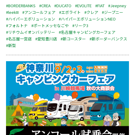
#BORDERBANKS
#CREA
#DUCATO
#EVOLITE
#FIAT
#Jeepney
#leekIII
#アンコールフェア
#エボライト
#クレア
#ジープニー
#ハイパーエボリューション
#ハイパーエボリューションNEO
#フォルトナ
#ポートメッセなごや
#リーク3
#リチウムイオンバッテリー
#名古屋キャンピングカーフェア
#名古屋一宮店
#愛知豊川店
#新コースター
#新ボーダーバンクス
#新型