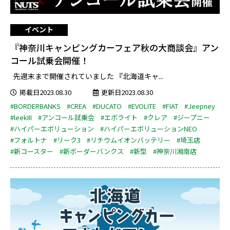
イベント
『神奈川キャンピングカーフェア秋の大商談会』アン
コール試乗会開催！
先週末まで開催されていました 『北海道キャ...
掲載日2023.08.30
更新日2023.08.30
#BORDERBANKS
#CREA
#DUCATO
#EVOLITE
#FIAT
#Jeepney
#leekIII
#アンコール試乗会
#エボライト
#クレア
#ジープニー
#ハイパーエボリューション
#ハイパーエボリューションNEO
#フォルトナ
#リーク3
#リチウムイオンバッテリー
#埼玉店
#新コースター
#新ボーダーバンクス
#新型
#神奈川湘南店