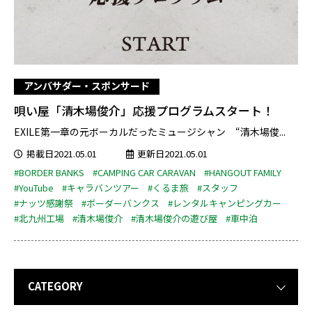
アンバサダー・スポンサード
唄い屋「清木場俊介」応援プログラムスタート！
EXILE第一章の元ボーカルだったミュージシャン “清木場俊...
掲載日2021.05.01
更新日2021.05.01
#BORDER BANKS
#CAMPING CAR CARAVAN
#HANGOUT FAMILY
#YouTube
#キャラバンツアー
#くるま旅
#スタッフ
#ナッツ感謝祭
#ボーダーバンクス
#レンタルキャンピングカー
#北九州工場
#清木場俊介
#清木場俊介の遊び屋
#車中泊
CATEGORY