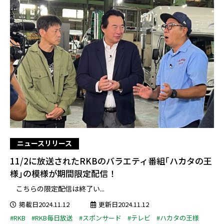
ニュースリリース
11/2に放送されたRKBのバラエティ番組｢ハカタの王
様｣の模様が期間限定配信！
こちらの限定配信は終了い...
掲載日2024.11.12
更新日2024.11.12
#RKB
#RKB毎日放送
#スポンサード
#テレビ
#ハカタの王様