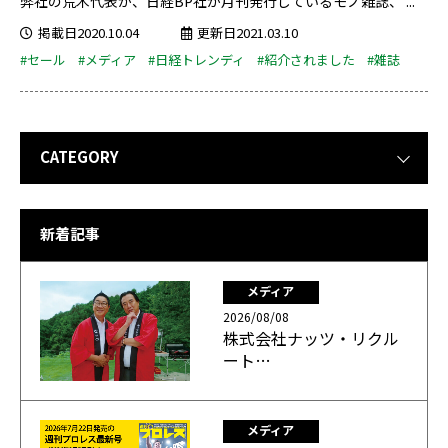
弊社の荒木代表が、日経BP社が月刊発行しているモノ雑誌、 ...
掲載日2020.10.04
更新日2021.03.10
#セール
#メディア
#日経トレンディ
#紹介されました
#雑誌
CATEGORY
新着記事
メディア
2026/08/08
株式会社ナッツ・リクル
ート…
メディア