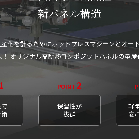
新パネル構造
と量産化を計るためにホットプレスマシーンとオー
入！ オリジナル高断熱コンポジットパネルの量
1
2
POINT
P
果で
保温性が
軽
対策
抜群
安