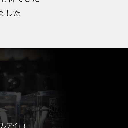
げました
ルアイ」!