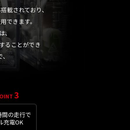
準搭載されており、
使用できます。
Eは、
することができ
で、
。
3
OINT
時間の走行で
ル充電OK