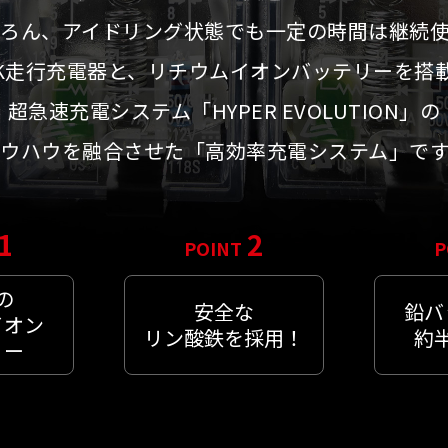
ろん、アイドリング状態でも一定の時間は継続
EK走行充電器と、リチウムイオンバッテリーを搭
超急速充電システム「HYPER EVOLUTION」の
ウハウを融合させた「高効率充電システム」で
1
2
POINT
P
の
安全な
鉛バ
イオン
リン酸鉄を採用！
約
リー