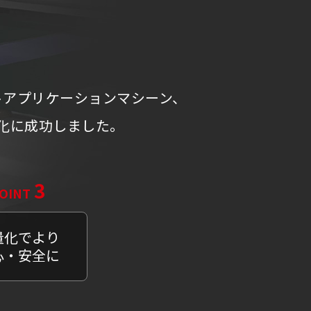
トアプリケーションマシーン、
産化に成功しました。
3
OINT
量化でより
心・安全に