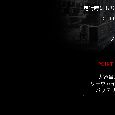
走行時はもち
CT
ノ
POINT
大容量
リチウム
バッテ