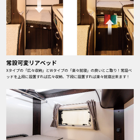
常設可変リアベッド
Xタイプの「広々収納」とWタイプの「楽々就寝」の良いとこ取り！常設ベ
ッドを上段に設置すれば広々収納、下段に設置すれば楽々就寝出来ます！